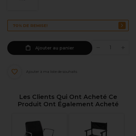
70% DE REMISE!
Ajouter au panier
Ajouter à ma liste de souhaits
Les Clients Qui Ont Acheté Ce
Produit Ont Également Acheté
XP