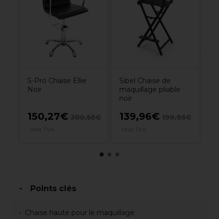
Ra
P
7.
S-Pro Chaise Ellie
Sibel Chaise de
Noir
maquillage pliable
noir
150,27€
139,96€
300,55€
199,95€
7
Hors TVA
Hors TVA
Points clés
Chaise haute pour le maquillage