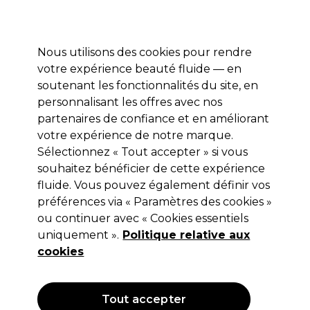
Profitez de 10 % de remise* sur votre première commande pro duo. Avec le code:
PRO10
Nous utilisons des cookies pour rendre
Se connecter
votre expérience beauté fluide — en
soutenant les fonctionnalités du site, en
Marques
Bons plans
Coiffure
Electro et Matériel
Equipem
personnalisant les offres avec nos
Livraison et délais
partenaires de confiance et en améliorant
lire la suite
votre expérience de notre marque.
Sélectionnez « Tout accepter » si vous
S-PRO
souhaitez bénéficier de cette expérience
S-PRO Chaise Make-up High Stem
fluide. Vous pouvez également définir vos
préférences via « Paramètres des cookies »
Ciara Noir
ou continuer avec « Cookies essentiels
(
0
)
uniquement ».
Politique relative aux
55,69 €
cookies
185,65 €
Hors TVA
(TARIF PROFESSIONNEL)
(
66,83 €
TVA incluse)
Tout accepter
OFFRE