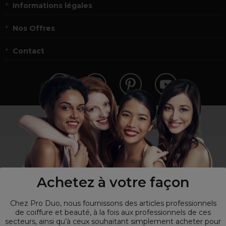
Informations légales
Nos Offres
Contact
Vous n’êtes pas un professionnel ?
Visitez notre site pour
les particuliers
!
Achetez à votre façon
Chez Pro Duo, nous fournissons des articles professionnels
de coiffure et beauté, à la fois aux professionnels de ces
secteurs, ainsi qu’à ceux souhaitant simplement acheter pour