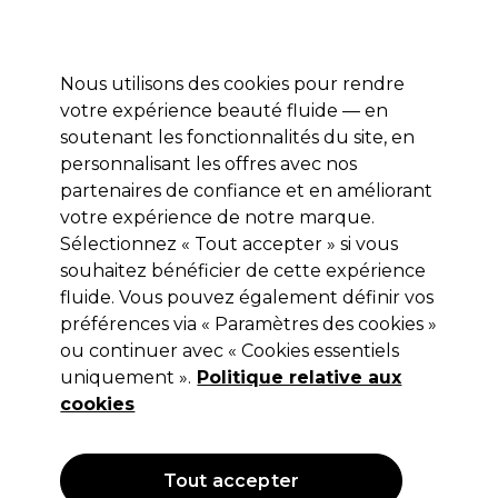
Profitez de 10 % de remise* sur votre première commande pro duo. Avec le code:
PRO10
Nous utilisons des cookies pour rendre
Se connecter
votre expérience beauté fluide — en
soutenant les fonctionnalités du site, en
Marques
Bons plans
Coiffure
Electro et Matériel
Equipem
personnalisant les offres avec nos
Livraison et délais
partenaires de confiance et en améliorant
lire la suite
votre expérience de notre marque.
Sélectionnez « Tout accepter » si vous
Panasonic
souhaitez bénéficier de cette expérience
Panasonic Tondeuse Cheveux
fluide. Vous pouvez également définir vos
préférences via « Paramètres des cookies »
Professionelle ER-GP86
ou continuer avec « Cookies essentiels
(
2
)
uniquement ».
Politique relative aux
175,00 €
cookies
250,00 €
Hors TVA
(TARIF
PROFESSIONNEL)
(
210,00 €
TVA incluse)
Tout accepter