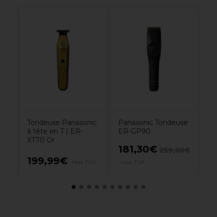
3
Wa
Va
Tondeuse Panasonic
Panasonic Tondeuse
à tête en T | ER-
ER-GP90
XT70 Or
181,30€
1
€
259,00€
199,99€
Hors TVA
Hors TVA
H