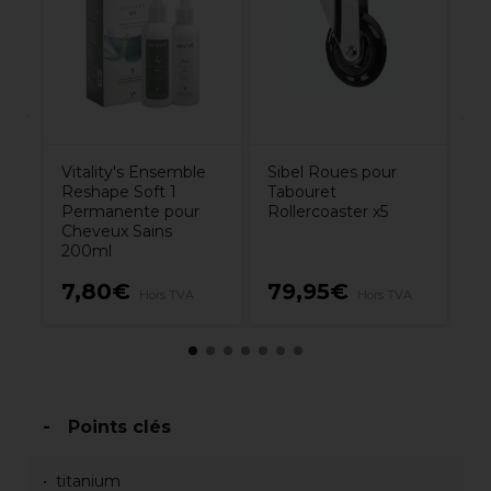
n
Go
Vitality's Ensemble
Sibel Roues pour
Reshape Soft 1
Tabouret
Permanente pour
Rollercoaster x5
Cheveux Sains
200ml
2
7,80€
79,95€
Hors TVA
Hors TVA
H
Points clés
titanium