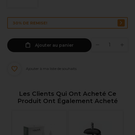
30% DE REMISE!
Ajouter au panier
Ajouter à ma liste de souhaits
Les Clients Qui Ont Acheté Ce
Produit Ont Également Acheté
s
Si
Ro