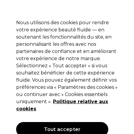
Profitez de 10 % de remise* sur votre première commande pro duo. Avec le code:
PRO10
Nous utilisons des cookies pour rendre
Se connecter
votre expérience beauté fluide — en
soutenant les fonctionnalités du site, en
Marques
Bons plans
Coiffure
Electro et Matériel
Equipem
personnalisant les offres avec nos
Livraison et délais
partenaires de confiance et en améliorant
lire la suite
votre expérience de notre marque.
Sélectionnez « Tout accepter » si vous
Sibel
souhaitez bénéficier de cette expérience
Sibel Valise-tabouret Rollercoaster
fluide. Vous pouvez également définir vos
préférences via « Paramètres des cookies »
(
0
)
ou continuer avec « Cookies essentiels
244,96 €
uniquement ».
349,95 €
Politique relative aux
Hors TVA
(TARIF
PROFESSIONNEL)
cookies
(
293,95 €
TVA incluse)
OFFRE
Tout accepter