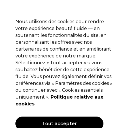
Profitez de 10 % de remise* sur votre première commande pro duo. Avec le code:
PRO10
Nous utilisons des cookies pour rendre
Se connecter
votre expérience beauté fluide — en
soutenant les fonctionnalités du site, en
Marques
Bons plans
Coiffure
Electro et Matériel
Equipem
personnalisant les offres avec nos
Livraison et délais
partenaires de confiance et en améliorant
lire la suite
votre expérience de notre marque.
Sélectionnez « Tout accepter » si vous
Barburys
souhaitez bénéficier de cette expérience
Barburys Bandido Spray Après-
fluide. Vous pouvez également définir vos
préférences via « Paramètres des cookies »
Rasage 100ml
ou continuer avec « Cookies essentiels
(
0
)
uniquement ».
Politique relative aux
15,51 €
cookies
25,85 €
Hors TVA
(TARIF PROFESSIONNEL)
(
18,61 €
TVA incluse)
| 15.51 € pour 100ml
Tout accepter
OFFRE