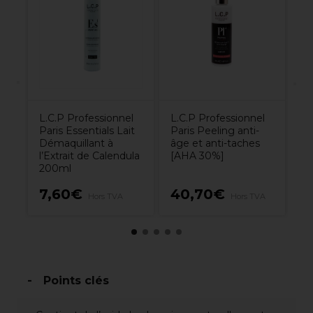
Pa
N
à 
2
L.C.P Professionnel
L.C.P Professionnel
Paris Essentials Lait
Paris Peeling anti-
Démaquillant à
âge et anti-taches
l’Extrait de Calendula
[AHA 30%]
200ml
7,60€
40,70€
9
Hors TVA
Hors TVA
Points clés