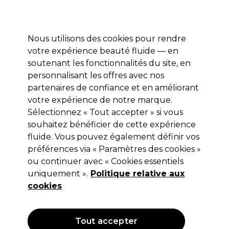
Profitez de 10 % de remise* sur votre première commande pro duo. Avec le code:
PRO10
Nous utilisons des cookies pour rendre
Se connecter
votre expérience beauté fluide — en
soutenant les fonctionnalités du site, en
Marques
Bons plans
Coiffure
Electro et Matériel
Equipem
personnalisant les offres avec nos
Livraison et délais
partenaires de confiance et en améliorant
lire la suite
votre expérience de notre marque.
Sélectionnez « Tout accepter » si vous
L.C.P Professionnel Paris
souhaitez bénéficier de cette expérience
L.C.P Professionnel Paris Hyaluronic
fluide. Vous pouvez également définir vos
préférences via « Paramètres des cookies »
Sérum Booster à l’Acide
ou continuer avec « Cookies essentiels
Hyaluronique 30ml
uniquement ».
Politique relative aux
cookies
(
0
)
19,75 €
Hors TVA
(TARIF PROFESSIONNEL)
(
23,70 €
TVA incluse)
| 65.83 € pour 100ml
Tout accepter