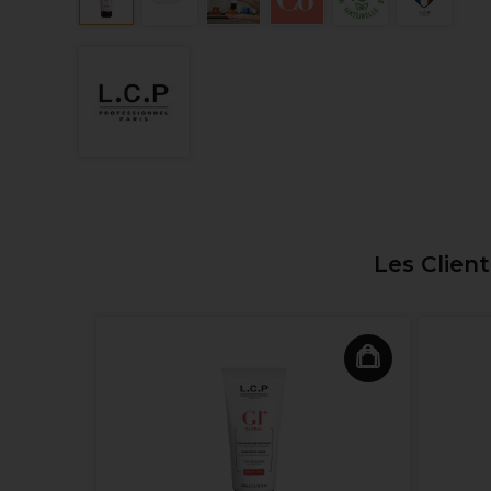
Les Clien
Body Spa
 200ml