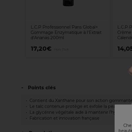
L.C.P Professionnel Paris Global+
L.C.P 
Gommage Enzymatique à l’Extrait
Crème d
d’Ananas 200ml
Calend
17,20€
14,0
Hors TVA
Points clés
Contient du Xanthane pour son action gommant
Le talc contenue protège et exfolie la peau
La glycérine végétale aide à maintenir l’hydratati
Fabrication et innovation française
Chez
beauté