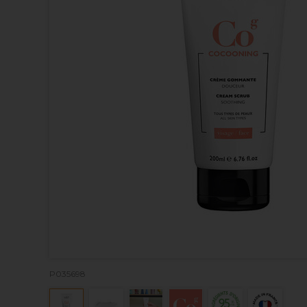
P035698