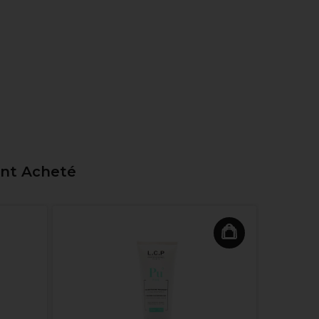
ent Acheté
Retinol 