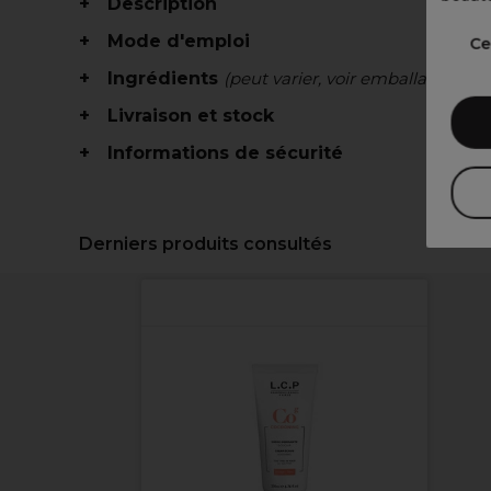
Description
Mode d'emploi
Ce
Ingrédients
(peut varier, voir emballage)
Livraison et stock
Informations de sécurité
Derniers produits consultés