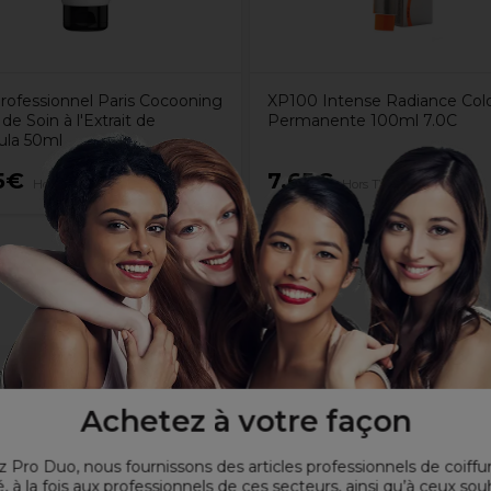
Professionnel Paris Cocooning
XP100 Intense Radiance Colo
e Soin à l'Extrait de
Permanente 100ml 7.0C
ula 50ml
5€
7,65€
Hors TVA
Hors TVA
e
Achetez à votre façon
on et adoucit la peau
 Pro Duo, nous fournissons des articles professionnels de coiffu
, à la fois aux professionnels de ces secteurs, ainsi qu’à ceux sou