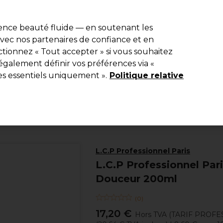
e 10 % de remise* sur votre première commande pro duo. Avec le c
ience beauté fluide — en soutenant les
 avec nos partenaires de confiance et en
Rechercher
tionnez « Tout accepter » si vous souhaitez
Equipement de salon
Beauté
Hommes
Inspirations
Les Pri
également définir vos préférences via «
es essentiels uniquement ».
Politique relative
Beauté
Visage
Crèmes Hydratantes Visage
L.C.P Professionnel Paris
L.C.P Professionnel P
Douceur 200ml
(
0
)
17,20 €
Hors TVA
(TARIF PROFE