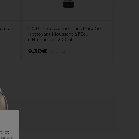
ration
L.C.P Professionnel Paris Pure Gel
Nettoyant Moussant à l’Eau
d’Hamamélis 200ml
9,30€
14,99
Hors TVA
re et
haitant