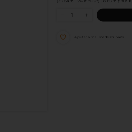
(
20,64 €
TVA incluse)
| 8.60 € pour 
Ajouter à ma liste de souhaits