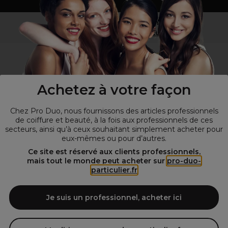
Vous n’êtes pas un professionnel ?
Visitez notre site pour
les particuliers
!
Achetez à votre façon
Chez Pro Duo, nous fournissons des articles professionnels
de coiffure et beauté, à la fois aux professionnels de ces
secteurs, ainsi qu’à ceux souhaitant simplement acheter pour
eux-mêmes ou pour d’autres.
© Tous droits réservés © Pro-Duo
2026
Ce site est réservé aux clients professionnels,
mais tout le monde peut acheter sur
pro-duo-
Spécialiste de la coiffure et de la beauté, nous vous proposons une
particulier.fr
large sélection de produits professionnels pour la coiffure et
l'esthétique autour d'un choix de grandes marques qui font de Pro-
Duo le fournisseur incontournable des salons de coiffure et instituts
Je suis un professionnel, acheter ici
de beauté! Notre gamme de produits s’adresse également à tous ceux
qui sont à la recherche de produits et d'accessoires de coiffure et de
matériel esthétique de qualité.