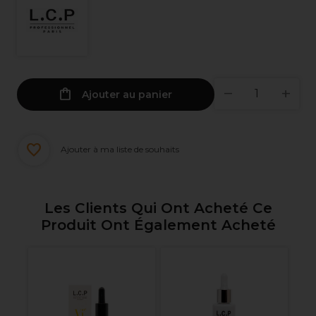
Ajouter au panier
Ajouter à ma liste de souhaits
Les Clients Qui Ont Acheté Ce
Produit Ont Également Acheté
e
Re
ol
Le
Vi