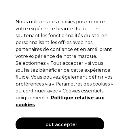
Profitez de 10 % de remise* sur votre première commande pro duo. Avec le code:
PRO10
Nous utilisons des cookies pour rendre
Se connecter
votre expérience beauté fluide — en
soutenant les fonctionnalités du site, en
Marques
Bons plans
Coiffure
Electro et Matériel
Equipem
personnalisant les offres avec nos
Livraison et délais
partenaires de confiance et en améliorant
lire la suite
votre expérience de notre marque.
Sélectionnez « Tout accepter » si vous
L.C.P Professionnel Paris
souhaitez bénéficier de cette expérience
L.C.P Professionnel Paris Global+
fluide. Vous pouvez également définir vos
préférences via « Paramètres des cookies »
Sérum Booster au Collagène 30ml
ou continuer avec « Cookies essentiels
(
0
)
uniquement ».
Politique relative aux
22,65 €
cookies
Hors TVA
(TARIF PROFESSIONNEL)
(
27,18 €
TVA incluse)
| 75.50 € pour 100ml
Tout accepter