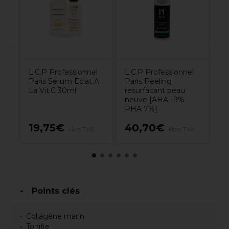
L.C.P Professionnel
L.C.P Professionnel
Paris Serum Eclat A
Paris Peeling
La Vit.C 30ml
resurfacant peau
neuve [AHA 19%
PHA 7%]
19,75€
40,70€
1
Hors TVA
Hors TVA
Points clés
Collagène marin
Tonifie