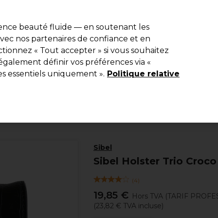
e 10 % de remise* sur votre première commande pro duo. Avec le c
ience beauté fluide — en soutenant les
 avec nos partenaires de confiance et en
Rechercher
tionnez « Tout accepter » si vous souhaitez
Equipement de salon
Beauté
Hommes
Inspirations
Les Pri
également définir vos préférences via «
es essentiels uniquement ».
Politique relative
Equipement de salon
Trolleys et valise
Sacs et valise
Sibel
Sibel Holster Trio Croco
(
4
)
19,85 €
Hors TVA
(TARIF PROFE
(
23,82 €
TVA incluse)