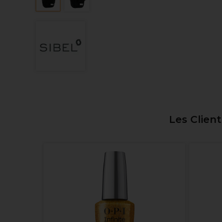
Les Clien
 & Top