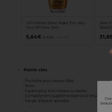
OPI Infinite Shine Make ‘Em Jelly -
Sibel H
Your OPIness 15ml
Black/
5,64€
31,8
9,40€
Hors TVA
Points clés
Pochette pour ciseaux Sibel
Noire
Espace pour trois ciseaux ou rasoirs
Compartiment supplémentaire pour les peignes
Chez
Sangle d'épaule ajustable
beauté