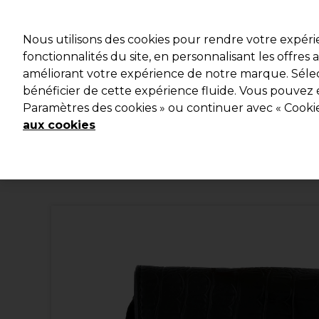
Profitez d
Nous utilisons des cookies pour rendre votre expér
fonctionnalités du site, en personnalisant les offres
améliorant votre expérience de notre marque. Sélec
Marques
Bons plans
Coiffure
Electro et Matériel
bénéficier de cette expérience fluide. Vous pouvez 
Paramètres des cookies » ou continuer avec « Cooki
Livraison et délais
lire la suite
aux cookies