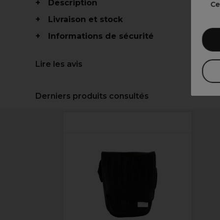
Description
Ce
Livraison et stock
Informations de sécurité
Lire les avis
Derniers produits consultés