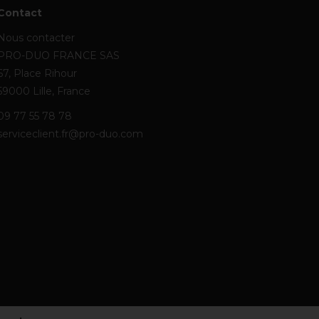
Contact
Nous contacter
PRO-DUO FRANCE SAS
67, Place Rihour
59000 Lille, France
09 77 55 78 78
serviceclient.fr@pro-duo.com