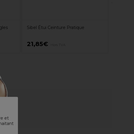
gles
Sibel Étui Ceinture Pratique
21,85€
5,99€
Hors TVA
re et
haitant