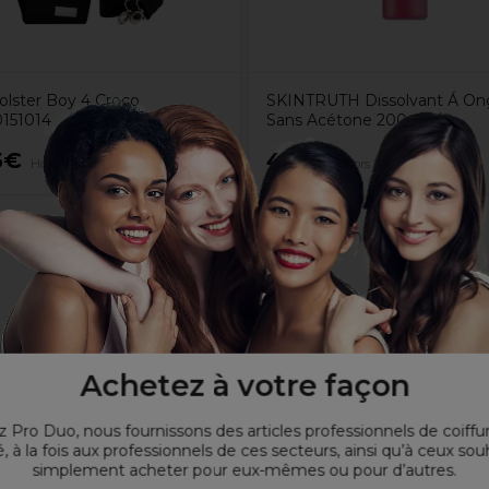
olster Boy 4 Croco
SKINTRUTH Dissolvant Á On
0151014
Sans Acétone 200ml
5€
4,45€
Hors TVA
Hors TVA
Achetez à votre façon
 Pro Duo, nous fournissons des articles professionnels de coiffu
, à la fois aux professionnels de ces secteurs, ainsi qu’à ceux sou
simplement acheter pour eux-mêmes ou pour d’autres.