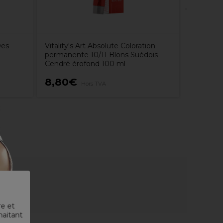
Des
Vitality's Art Absolute Coloration
permanente 10/11 Blons Suédois
Cendré érofond 100 ml
8,80€
51,92
Hors TVA
re et
haitant