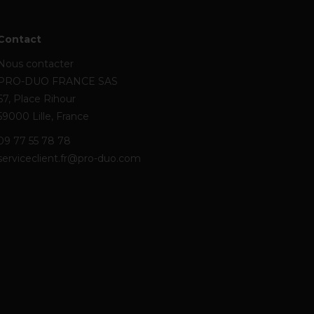
Contact
Nous contacter
PRO-DUO FRANCE SAS
67, Place Rihour
59000 Lille, France
09 77 55 78 78
serviceclient.fr@pro-duo.com