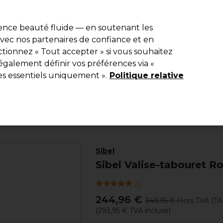
e 10 % de remise* sur votre première commande pro duo. Avec le c
ience beauté fluide — en soutenant les
 avec nos partenaires de confiance et en
Rechercher
tionnez « Tout accepter » si vous souhaitez
Equipement de salon
Beauté
Hommes
Inspirations
Les Pri
également définir vos préférences via «
es essentiels uniquement ».
Politique relative
Equipement de salon
Trolleys et valise
Sacs et valise
Sibel
Sibel Valise-tabouret R
(
1
)
244,96 €
349,95 €
Hors TVA
(T
(
293,95 €
TVA incluse)