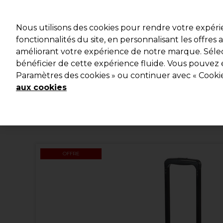
Profitez d
Nous utilisons des cookies pour rendre votre expér
fonctionnalités du site, en personnalisant les offres
améliorant votre expérience de notre marque. Sélec
Marques
Bons plans
Coiffure
Electro et Matériel
bénéficier de cette expérience fluide. Vous pouvez 
Paramètres des cookies » ou continuer avec « Cooki
Livraison et délais
lire la suite
aux cookies
OFFRE