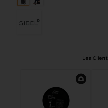
Les Clien
olley