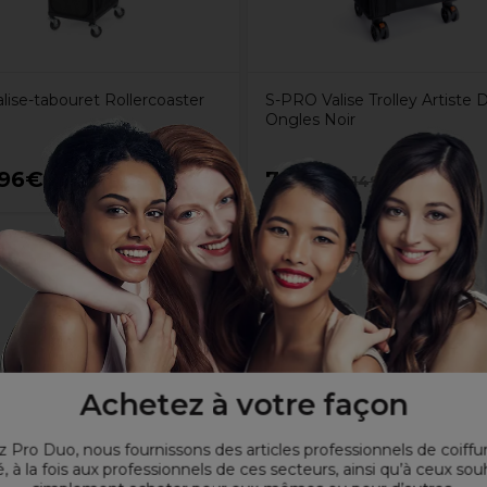
alise-tabouret Rollercoaster
S-PRO Valise Trolley Artiste 
Ongles Noir
,96€
74,67€
349,95€
149,35€
Hors TVA
Hors TVA
t silencieux
Achetez à votre façon
 Pro Duo, nous fournissons des articles professionnels de coiffu
, à la fois aux professionnels de ces secteurs, ainsi qu’à ceux sou