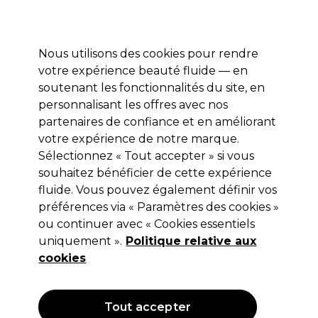
Profitez de 10 % de remise* sur votre première commande pro duo. Avec le code:
PRO10
Nous utilisons des cookies pour rendre
Se connecter
votre expérience beauté fluide — en
soutenant les fonctionnalités du site, en
Marques
Bons plans
Coiffure
Electro et Matériel
Equipem
personnalisant les offres avec nos
Livraison et délais
partenaires de confiance et en améliorant
lire la suite
votre expérience de notre marque.
Sélectionnez « Tout accepter » si vous
Redken
souhaitez bénéficier de cette expérience
Redken Shades EQ Bonder Inside
fluide. Vous pouvez également définir vos
préférences via « Paramètres des cookies »
Coloration capillaire demi-
ou continuer avec « Cookies essentiels
permanente - 08NP Opal Shimmer
uniquement ».
Politique relative aux
60ml
cookies
(
8
)
12,80 €
Hors TVA
(TARIF PROFESSIONNEL)
Tout accepter
(
15,36 €
TVA incluse)
| 21.33 € pour 100ml