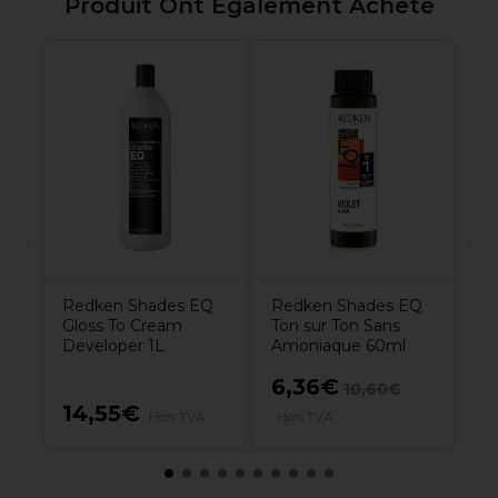
Produit Ont Également Acheté
Re
Co
s
Redken Shades EQ
Redken Shades EQ
Gloss To Cream
Ton sur Ton Sans
Developer 1L
Amoniaque 60ml
6,36€
10,60€
14,55€
3
Hors TVA
Hors TVA