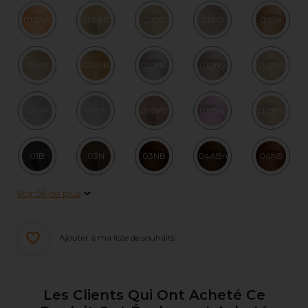
010AA
010AG
010G
010GI
010Gro
010N
010NB
010NP
010NV
010NW
010P
010T
010VG
010VV
010WG
01B
03N
03NB
04ABn
04NB
Voir 56 de plus
Ajouter à ma liste de souhaits
Les Clients Qui Ont Acheté Ce