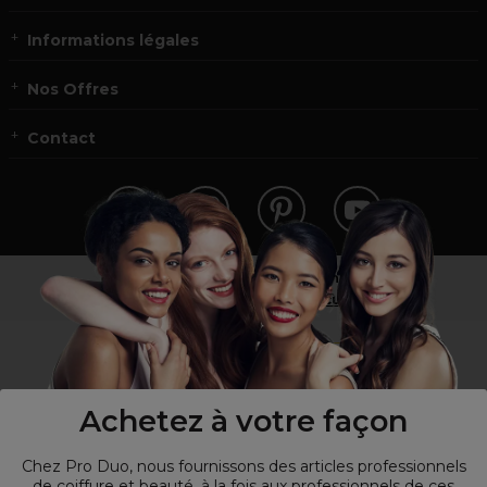
Informations légales
Nos Offres
Contact
Vous n’êtes pas un professionnel ?
Visitez notre site pour
les particuliers
!
Achetez à votre façon
Chez Pro Duo, nous fournissons des articles professionnels
de coiffure et beauté, à la fois aux professionnels de ces