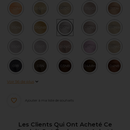
010AA
010AG
010G
010GI
010Gro
010N
010NB
010NP
010NV
010NW
010P
010T
010VG
010VV
010WG
01B
03N
03NB
04ABn
04NB
Voir 56 de plus
Ajouter à ma liste de souhaits
Les Clients Qui Ont Acheté Ce