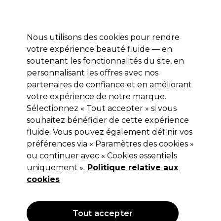
Profitez de 10 % de remise* sur votre première commande pro duo. Avec le code:
PRO10
Nous utilisons des cookies pour rendre
Se connecter
votre expérience beauté fluide — en
soutenant les fonctionnalités du site, en
Marques
Bons plans
Coiffure
Electro et Matériel
Equipem
personnalisant les offres avec nos
Livraison et délais
partenaires de confiance et en améliorant
lire la suite
votre expérience de notre marque.
Sélectionnez « Tout accepter » si vous
Redken
souhaitez bénéficier de cette expérience
Redken Shades EQ Bonder Inside
fluide. Vous pouvez également définir vos
préférences via « Paramètres des cookies »
Coloration capillaire demi-
ou continuer avec « Cookies essentiels
permanente - 010NP Pearlescent
uniquement ».
Politique relative aux
Luster 60ml
cookies
(
8
)
12,80 €
Hors TVA
(TARIF PROFESSIONNEL)
Tout accepter
(
15,36 €
TVA incluse)
| 21.33 € pour 100ml