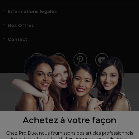
Informations légales
Nos Offres
Contact
Vous n’êtes pas un professionnel ?
Visitez notre site pour
les particuliers
!
Achetez à votre façon
Chez Pro Duo, nous fournissons des articles professionnels
de coiffure et beauté, à la fois aux professionnels de ces