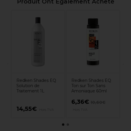
Produit Ont Également Acheté
Q
L'
Di
To
a
Bl
Redken Shades EQ
Redken Shades EQ
Solution de
Ton sur Ton Sans
Traitement 1L
Amoniaque 60ml
6,36€
10,60€
14,55€
1
Hors TVA
Hors TVA