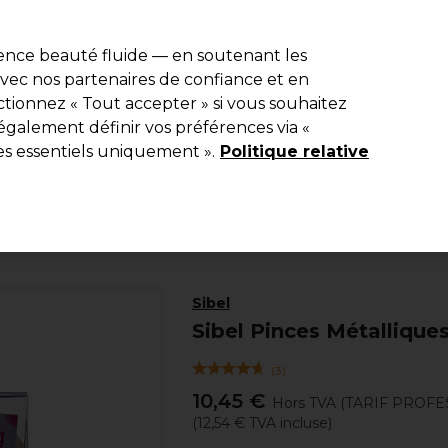
e 10 % de remise* sur votre première commande pro duo. Avec le c
ience beauté fluide — en soutenant les
 avec nos partenaires de confiance et en
Rechercher
tionnez « Tout accepter » si vous souhaitez
Equipement de salon
Beauté
Hommes
Inspirations
Les Pri
également définir vos préférences via «
es essentiels uniquement ».
Politique relative
Coiffure
Traitements Boucles et lissages
Traitements pour boucles
Sibel
Sibel Pinces Métallique
(
3
)
10,45 €
Hors TVA
(TARIF PROFE
(
12,54 €
TVA incluse)