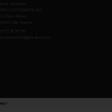
Nous contacter
PRO-DUO FRANCE SAS
67, Place Rihour
59000 Lille, France
09 77 55 78 78
serviceclient.fr@pro-duo.com
iers
!