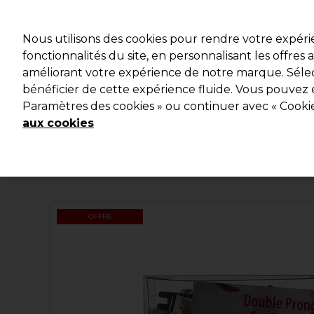
Profitez d
Nous utilisons des cookies pour rendre votre expér
fonctionnalités du site, en personnalisant les offres
améliorant votre expérience de notre marque. Sélec
Marques
Bons plans
Coiffure
Electro et Matériel
bénéficier de cette expérience fluide. Vous pouvez 
Paramètres des cookies » ou continuer avec « Cooki
Livraison et délais
lire la suite
aux cookies
OFFRE