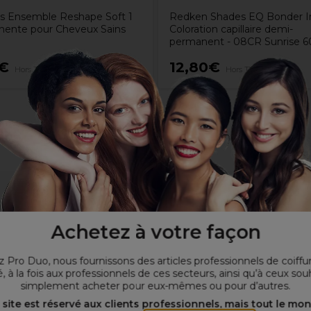
y's Ensemble Reshape Soft 1
Redken Shades EQ Bonder I
ente pour Cheveux Sains
Coloration capillaire demi-
permanent - 08CR Sunrise 
0€
12,80€
Hors TVA
Hors TVA
Achetez à votre façon
 Pro Duo, nous fournissons des articles professionnels de coiffu
, à la fois aux professionnels de ces secteurs, ainsi qu’à ceux sou
simplement acheter pour eux-mêmes ou pour d’autres.
 site est réservé aux clients professionnels, mais tout le mo