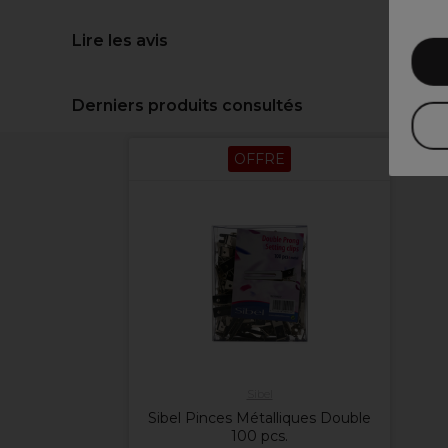
Lire les avis
Derniers produits consultés
OFFRE
Sibel
Sibel Pinces Métalliques Double
100 pcs.