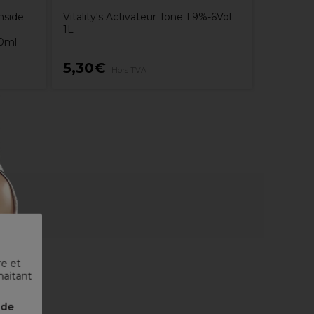
nside
Vitality's Activateur Tone 1.9%-6Vol
1L
60ml
5,30€
19,05
Hors TVA
re et
haitant
nde