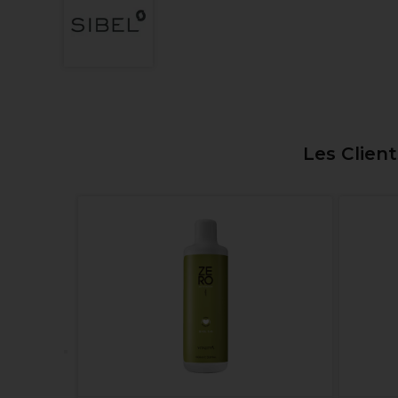
Les Clien
ndeuse de
7870GE