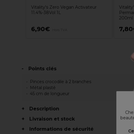
Vitality's Zero Vegan Activateur
Vitalit
11.4%-38Vol 1L
Perman
200ml
6,90€
7,8
Hors TVA
Points clés
Pinces crocodile à 2 branches
Métal plasté
45 cm de longueur
Description
Chez
beauté
Livraison et stock
Informations de sécurité
Ce