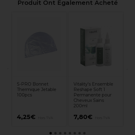
Produit Ont Également Acheté
ec
L'
Di
To
a
Bl
S-PRO Bonnet
Vitality's Ensemble
Thermique Jetable
Reshape Soft 1
100pcs
Permanente pour
Cheveux Sains
200ml
4,25€
7,80€
1
Hors TVA
Hors TVA