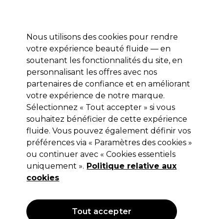
Profitez de 10 % de remise* sur votre première commande pro duo. Avec le code:
PRO10
Nous utilisons des cookies pour rendre
Se connecter
votre expérience beauté fluide — en
soutenant les fonctionnalités du site, en
Marques
Bons plans
Coiffure
Electro et Matériel
Equipem
personnalisant les offres avec nos
Livraison et délais
partenaires de confiance et en améliorant
lire la suite
votre expérience de notre marque.
Sélectionnez « Tout accepter » si vous
Sibel
souhaitez bénéficier de cette expérience
Sibel Lot de 12 Bigoudis à
fluide. Vous pouvez également définir vos
préférences via « Paramètres des cookies »
Permanente Bi-Color 12 pcs Gris-Bleu
ou continuer avec « Cookies essentiels
(
4
)
uniquement ».
Politique relative aux
1,95 €
cookies
Hors TVA
(TARIF PROFESSIONNEL)
(
2,34 €
TVA incluse)
Tout accepter
OFFRE