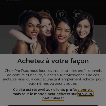
Vous n’êtes pas un professionnel ?
Visitez notre site pour
les particuliers
!
Achetez à votre façon
Chez Pro Duo, nous fournissons des articles professionnels
de coiffure et beauté, à la fois aux professionnels de ces
secteurs, ainsi qu’à ceux souhaitant simplement acheter pour
eux-mêmes ou pour d’autres.
© Tous droits réservés © Pro-Duo
2026
Ce site est réservé aux clients professionnels,
mais tout le monde peut acheter sur
pro-duo-
Spécialiste de la coiffure et de la beauté, nous vous proposons une
particulier.fr
large sélection de produits professionnels pour la coiffure et
l'esthétique autour d'un choix de grandes marques qui font de Pro-