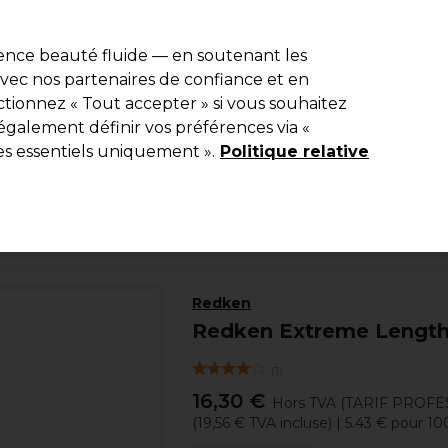
e 10 % de remise* sur votre première commande pro duo. Avec le c
ience beauté fluide — en soutenant les
 avec nos partenaires de confiance et en
Rechercher
tionnez « Tout accepter » si vous souhaitez
Equipement de salon
Beauté
Hommes
Inspirations
Les Pri
également définir vos préférences via «
es essentiels uniquement ».
Politique relative
Coiffure
Soins Capillaires
Après-shampooing
Redken
Redken Extreme Lengt
(
1
)
16,30 €
Hors TVA
(TARIF PROFE
(
19,56 €
TVA incluse)
| 5.43 € pour 1