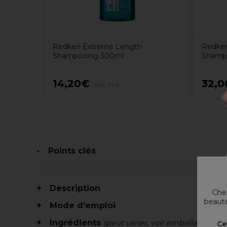
Redken Extreme Length
Redken
Shampooing 300ml
Shampo
14,20€
32,
Hors TVA
Points clés
Description
Chez
beauté
Mode d'emploi
Ingrédients
(peut varier, voir emballage)
Ce