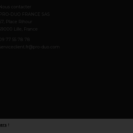
Nous contacter
PRO-DUO FRANCE SAS
67, Place Rihour
59000 Lille, France
09 77 55 78 78
serviceclient.fr@pro-duo.com
iers
!