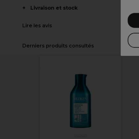
Livraison et stock
Lire les avis
Derniers produits consultés
Redken