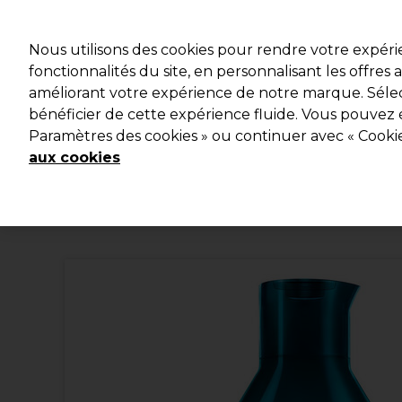
Profitez d
Nous utilisons des cookies pour rendre votre expér
fonctionnalités du site, en personnalisant les offres
améliorant votre expérience de notre marque. Sélec
Marques
Bons plans
Coiffure
Electro et Matériel
bénéficier de cette expérience fluide. Vous pouvez 
Paramètres des cookies » ou continuer avec « Cooki
Livraison et délais
lire la suite
aux cookies