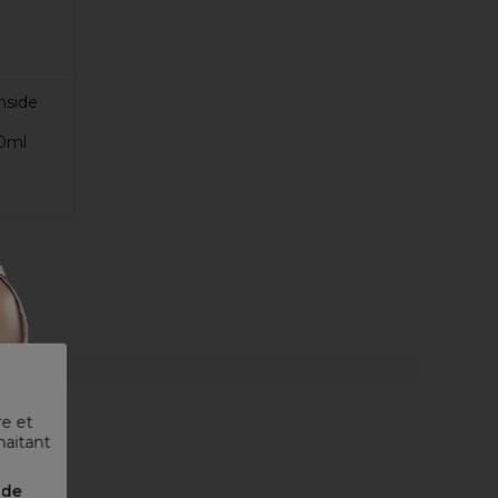
nside
60ml
re et
haitant
nde