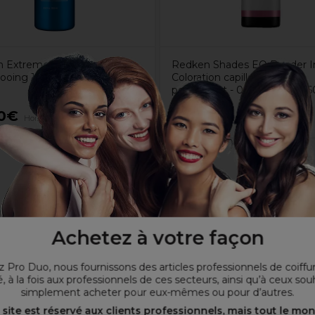
 Extreme Après-
Redken Shades EQ Bonder I
oing 1l
Coloration capillaire demi-
permanent - 08CR Sunrise 
00€
12,80€
Hors TVA
Hors TVA
Achetez à votre façon
 Pro Duo, nous fournissons des articles professionnels de coiffu
, à la fois aux professionnels de ces secteurs, ainsi qu’à ceux sou
simplement acheter pour eux-mêmes ou pour d’autres.
 site est réservé aux clients professionnels, mais tout le mo