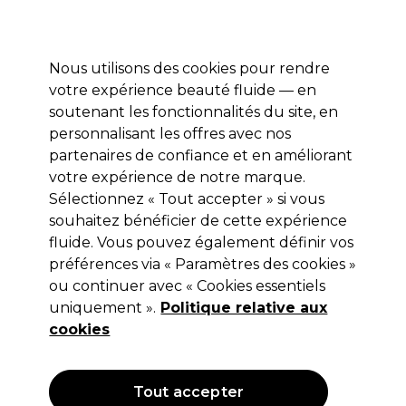
Profitez de 10 % de remise* sur votre première commande pro duo. Avec le code:
PRO10
Nous utilisons des cookies pour rendre
Se connecter
votre expérience beauté fluide — en
soutenant les fonctionnalités du site, en
Marques
Bons plans
Coiffure
Electro et Matériel
Equipem
personnalisant les offres avec nos
Livraison et délais
partenaires de confiance et en améliorant
lire la suite
votre expérience de notre marque.
Sélectionnez « Tout accepter » si vous
Redken
souhaitez bénéficier de cette expérience
Redken All Soft Huile d'Argan 111ml
fluide. Vous pouvez également définir vos
préférences via « Paramètres des cookies »
(
1
)
ou continuer avec « Cookies essentiels
20,20 €
uniquement ».
Hors TVA
(TARIF PROFESSIONNEL)
Politique relative aux
(
24,24 €
TVA incluse)
| 18.20 € pour 100ml
cookies
OFFRE
Tout accepter