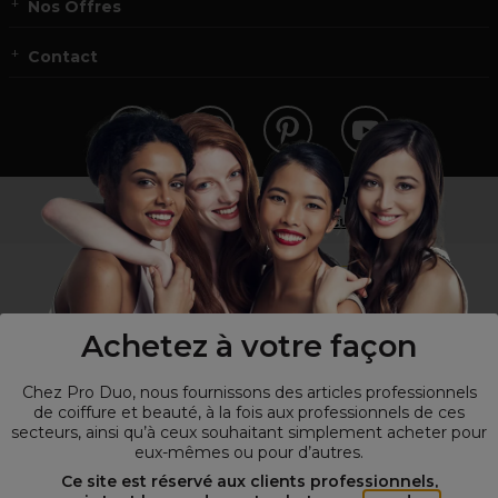
Nos Offres
Contact
Vous n’êtes pas un professionnel ?
Visitez notre site pour
les particuliers
!
Achetez à votre façon
Chez Pro Duo, nous fournissons des articles professionnels
de coiffure et beauté, à la fois aux professionnels de ces
secteurs, ainsi qu’à ceux souhaitant simplement acheter pour
eux-mêmes ou pour d’autres.
© Tous droits réservés © Pro-Duo
2026
Ce site est réservé aux clients professionnels,