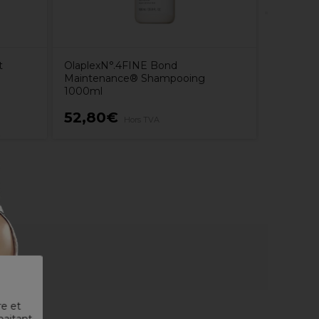
t
OlaplexN°.4FINE Bond
Maintenance® Shampooing
1000ml
52,80€
33,00
Hors TVA
re et
haitant