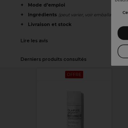
Mode d'emploi
Ce
Ingrédients
(peut varier, voir emballage)
Livraison et stock
Lire les avis
Derniers produits consultés
OFFRE