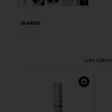
Les Clien
sque