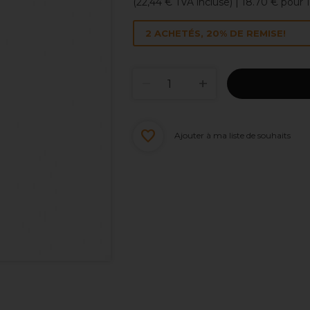
(
22,44 €
TVA incluse)
| 18.70 € pour
2 ACHETÉS, 20% DE REMISE!
Ajouter à ma liste de souhaits