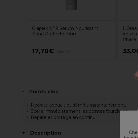
Olaplex N°.9 Sérum Nourissant
L'Oréal
Bond Protector 90ml
Absolut
Phase 
17,70€
33,0
Hors TVA
Points clés
Hydrate adoucit et démêle instantanément.
Scelle immédiatement les pointes fourchues
Répare et protège en continu
Chez
Description
beauté