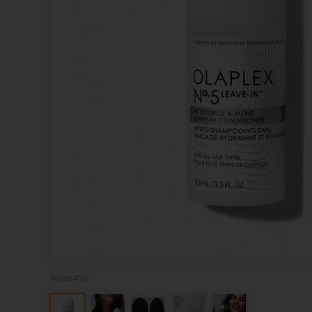
P038470