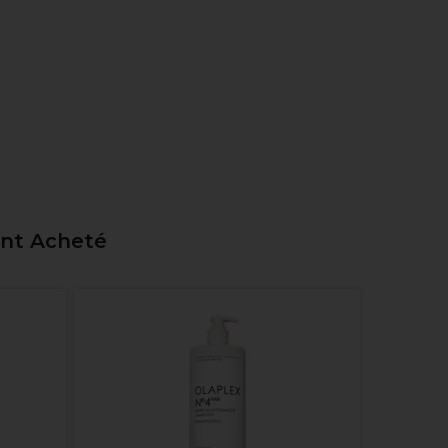
ent Acheté
Olaplex 