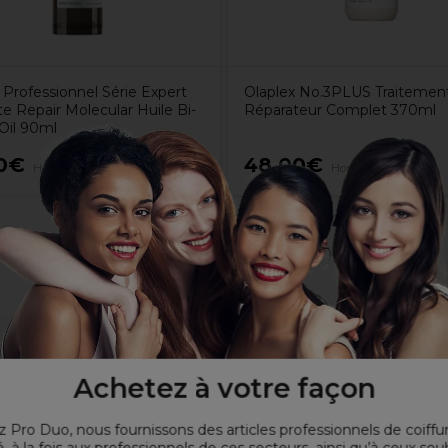
 Professionnel Série Expert
Olaplex No.3PLUS Traitemen
e Repair Molecular Huile Bi-
Réparateur Complet 370ml
Oil 90ml
0€
48,00€
Hors TVA
Hors TVA
Achetez à votre façon
 Pro Duo, nous fournissons des articles professionnels de coiffu
, à la fois aux professionnels de ces secteurs, ainsi qu’à ceux sou