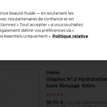
e 10 % de remise* sur votre première commande pro duo. Avec le c
ience beauté fluide — en soutenant les
 avec nos partenaires de confiance et en
Rechercher
tionnez « Tout accepter » si vous souhaitez
Equipement de salon
Beauté
Hommes
Inspirations
Les Pri
également définir vos préférences via «
es essentiels uniquement ».
Politique relative
Coiffure
Produits coiffants
Soins Lotions et Sérums
Olaplex
Olaplex N°.5 Hydratati
Sans Rinçage 100m
(
1
)
18,70 €
Hors TVA
(TARIF PROFE