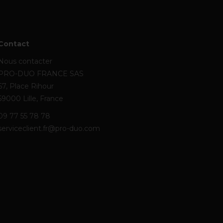
Contact
Nous contacter
PRO-DUO FRANCE SAS
67, Place Rihour
59000 Lille, France
09 77 55 78 78
serviceclient.fr@pro-duo.com