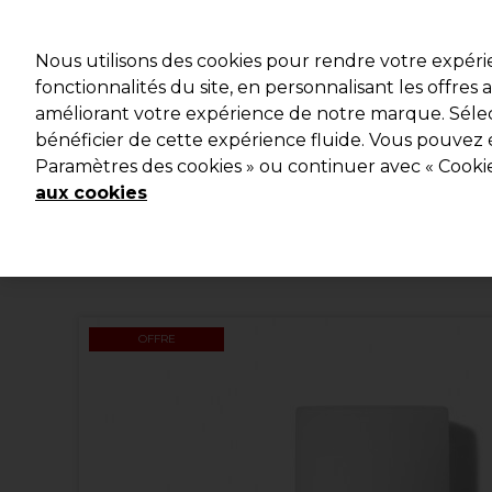
Profitez d
Nous utilisons des cookies pour rendre votre expér
fonctionnalités du site, en personnalisant les offres
améliorant votre expérience de notre marque. Sélec
Marques
Bons plans
Coiffure
Electro et Matériel
bénéficier de cette expérience fluide. Vous pouvez 
Paramètres des cookies » ou continuer avec « Cooki
Livraison et délais
lire la suite
aux cookies
OFFRE