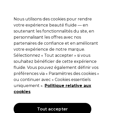
Profitez de 10 % de remise* sur votre première commande pro duo. Avec le code:
PRO10
Nous utilisons des cookies pour rendre
Se connecter
votre expérience beauté fluide — en
soutenant les fonctionnalités du site, en
Marques
Bons plans
Coiffure
Electro et Matériel
Equipem
personnalisant les offres avec nos
Livraison et délais
partenaires de confiance et en améliorant
lire la suite
votre expérience de notre marque.
Sélectionnez « Tout accepter » si vous
Sibel
souhaitez bénéficier de cette expérience
Sibel Pince à Cheveux Creaseless
fluide. Vous pouvez également définir vos
préférences via « Paramètres des cookies »
Noir, x4
ou continuer avec « Cookies essentiels
(
1
)
uniquement ».
Politique relative aux
4,69 €
cookies
Hors TVA
(TARIF PROFESSIONNEL)
(
5,63 €
TVA incluse)
Tout accepter
OFFRE