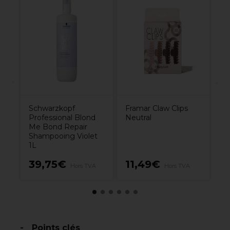
ion
Ol
Fi
Ic
N
Schwarzkopf
Framar Claw Clips
Professional Blond
Neutral
Me Bond Repair
Shampooing Violet
1L
0€
39,75€
11,49€
1
Hors TVA
Hors TVA
Points clés