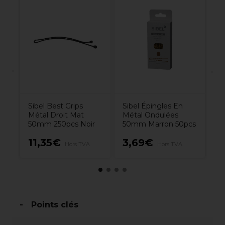
Si
Mé
ur
5
Sibel Best Grips
Sibel Épingles En
Métal Droit Mat
Métal Ondulées
50mm 250pcs Noir
50mm Marron 50pcs
11,35€
3,69€
3
Hors TVA
Hors TVA
Points clés