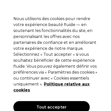
Profitez de 10 % de remise* sur votre première commande pro duo. Avec le code:
PRO10
Nous utilisons des cookies pour rendre
Se connecter
votre expérience beauté fluide — en
soutenant les fonctionnalités du site, en
Marques
Bons plans
Coiffure
Electro et Matériel
Equipem
personnalisant les offres avec nos
Livraison et délais
partenaires de confiance et en améliorant
lire la suite
votre expérience de notre marque.
Sélectionnez « Tout accepter » si vous
Sibel
souhaitez bénéficier de cette expérience
Sibel Best Grips Métal Ondulé Mat
fluide. Vous pouvez également définir vos
préférences via « Paramètres des cookies »
50mm 250pcs. Noir
ou continuer avec « Cookies essentiels
(
1
)
uniquement ».
Politique relative aux
11,35 €
cookies
Hors TVA
(TARIF PROFESSIONNEL)
(
13,62 €
TVA incluse)
Tout accepter
OFFRE