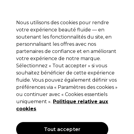
Profitez de 10 % de remise* sur votre première commande pro duo. Avec le code:
PRO10
Nous utilisons des cookies pour rendre
Se connecter
votre expérience beauté fluide — en
soutenant les fonctionnalités du site, en
Marques
Bons plans
Coiffure
Electro et Matériel
Equipem
personnalisant les offres avec nos
Livraison et délais
partenaires de confiance et en améliorant
lire la suite
votre expérience de notre marque.
Sélectionnez « Tout accepter » si vous
Olivia Garden Fingerbrush Nineties
souhaitez bénéficier de cette expérience
fluide. Vous pouvez également définir vos
(
0
)
préférences via « Paramètres des cookies »
Non applicable
Hors TVA
(TARIF
ou continuer avec « Cookies essentiels
PROFESSIONNEL)
uniquement ».
Politique relative aux
cookies
Tout accepter