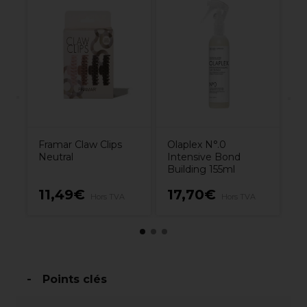
Re
Eq
D
In
5
Framar Claw Clips
Olaplex N°.0
Neutral
Intensive Bond
Building 155ml
11,49€
17,70€
2
Hors TVA
Hors TVA
Points clés