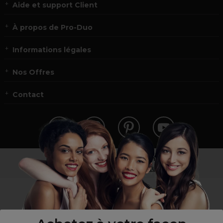
Aide et support Client
À propos de Pro-Duo
Informations légales
Nos Offres
Contact
Vous n’êtes pas un professionnel ?
Visitez notre site pour
les particuliers
!