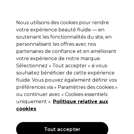
Profitez de 10 % de remise* sur votre première commande pro duo. Avec le code:
PRO10
Nous utilisons des cookies pour rendre
Se connecter
votre expérience beauté fluide — en
soutenant les fonctionnalités du site, en
Marques
Bons plans
Coiffure
Electro et Matériel
Equipem
personnalisant les offres avec nos
Livraison et délais
partenaires de confiance et en améliorant
lire la suite
votre expérience de notre marque.
Sélectionnez « Tout accepter » si vous
S-PRO
souhaitez bénéficier de cette expérience
S-PRO Tampons cosmétiques ovales
fluide. Vous pouvez également définir vos
préférences via « Paramètres des cookies »
x100
ou continuer avec « Cookies essentiels
(
0
)
uniquement ».
Politique relative aux
3,85 €
cookies
Hors TVA
(TARIF PROFESSIONNEL)
(
4,62 €
TVA incluse)
Tout accepter
OFFRE