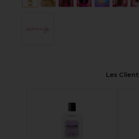
Les Clien
ing