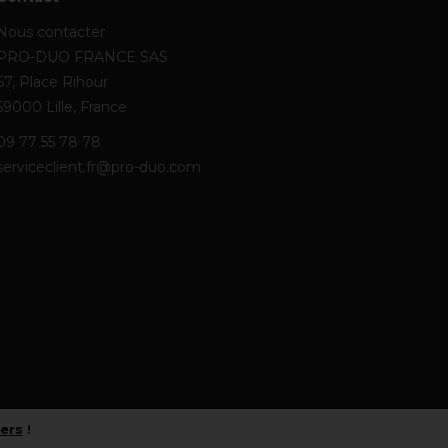
Nous contacter
PRO-DUO FRANCE SAS
67, Place Rihour
59000 Lille, France
09 77 55 78 78
serviceclient.fr@pro-duo.com
iers
!