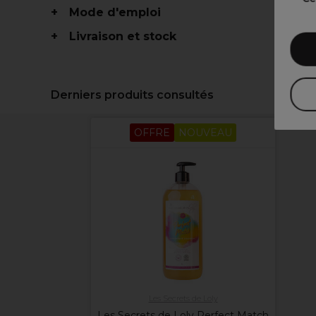
Mode d'emploi
Livraison et stock
Derniers produits consultés
OFFRE
NOUVEAU
Les Secrets de Loly
Les Secrets de Loly Perfect Match