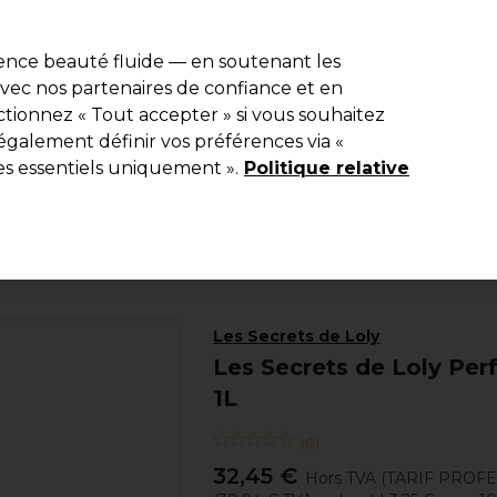
e 10 % de remise* sur votre première commande pro duo. Avec le c
ience beauté fluide — en soutenant les
 avec nos partenaires de confiance et en
Rechercher
tionnez « Tout accepter » si vous souhaitez
Equipement de salon
Beauté
Hommes
Inspirations
Les Pri
également définir vos préférences via «
es essentiels uniquement ».
Politique relative
Coiffure
Offres Coiffure
Offres Soins Capillaires
Les Secrets de Loly
Les Secrets de Loly Pe
1L
(
0
)
32,45 €
Hors TVA
(TARIF PROF