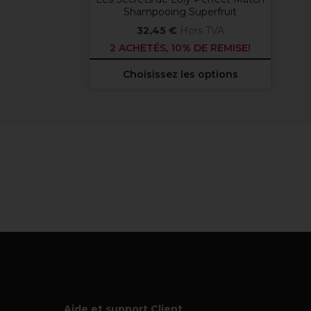
Shampooing Superfruit
32,45 €
Hors TVA
2 ACHETÉS, 10% DE REMISE!
Choisissez les options
Aide et support Client