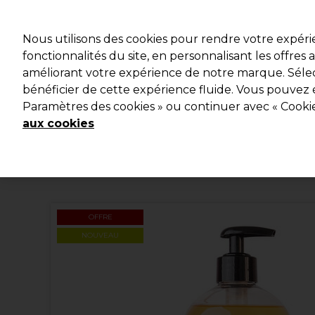
Profitez d
Nous utilisons des cookies pour rendre votre expér
fonctionnalités du site, en personnalisant les offres
améliorant votre expérience de notre marque. Sélec
Marques
Bons plans
Coiffure
Electro et Matériel
bénéficier de cette expérience fluide. Vous pouvez 
Paramètres des cookies » ou continuer avec « Cooki
Livraison et délais
lire la suite
aux cookies
OFFRE
NOUVEAU