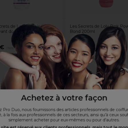
crets de Loly Bubble Kiss
Les Secrets de Loly Pink Po
avant doux bébés et enfants
Bond 200ml
5€
18,38€
Hors TVA
Hors TVA
Achetez à votre façon
cent la fibre capillaire.
heveux.
hydratent la fibre en profondeur.
 Pro Duo, nous fournissons des articles professionnels de coiffu
, à la fois aux professionnels de ces secteurs, ainsi qu’à ceux sou
simplement acheter pour eux-mêmes ou pour d’autres.
 site est réservé aux clients professionnels, mais tout le mo