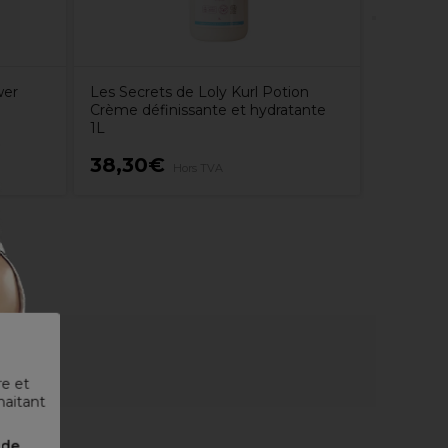
wer
Les Secrets de Loly Kurl Potion
Crème définissante et hydratante
1L
38,30€
52,80
Hors TVA
re et
haitant
nde