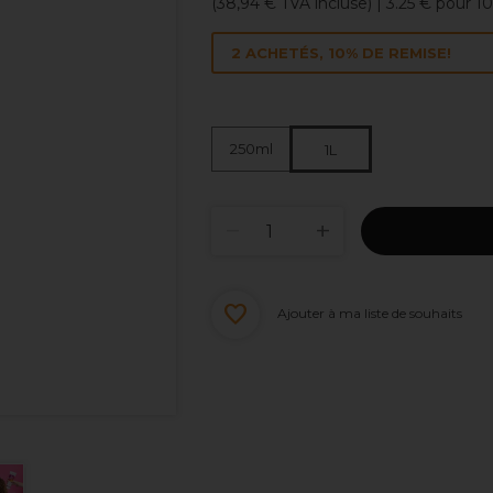
(
38,94 €
TVA incluse)
| 3.25 € pour 1
2 ACHETÉS, 10% DE REMISE!
250ml
1L
Ajouter à ma liste de souhaits