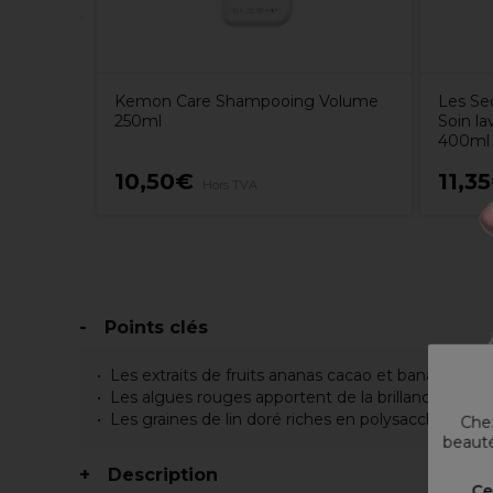
Kemon Care Shampooing Volume
Les Se
250ml
Soin l
400ml
10,50€
11,3
Hors TVA
Points clés
Les extraits de fruits ananas cacao et banane renfor
Les algues rouges apportent de la brillance aux c
Les graines de lin doré riches en polysaccharides 
Chez
beauté
Description
Ce