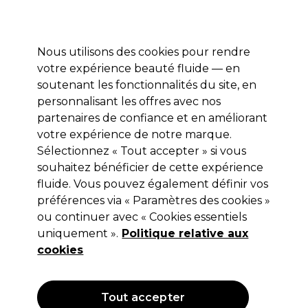
Profitez de 10 % de remise* sur votre première commande pro duo. Avec le code:
PRO10
Nous utilisons des cookies pour rendre
Se connecter
votre expérience beauté fluide — en
soutenant les fonctionnalités du site, en
Marques
Bons plans
Coiffure
Electro et Matériel
Equipem
personnalisant les offres avec nos
Livraison et délais
partenaires de confiance et en améliorant
lire la suite
votre expérience de notre marque.
Sélectionnez « Tout accepter » si vous
Hive
souhaitez bénéficier de cette expérience
Hive Perles de cire chaude Rose
fluide. Vous pouvez également définir vos
préférences via « Paramètres des cookies »
700g
ou continuer avec « Cookies essentiels
(
3
)
uniquement ».
Politique relative aux
21,59 €
cookies
Hors TVA
(TARIF PROFESSIONNEL)
(
25,91 €
TVA incluse)
| 3.08 € pour 100g
Tout accepter
OFFRE