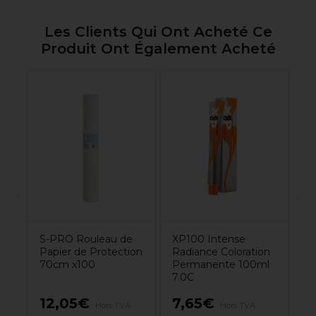
Les Clients Qui Ont Acheté Ce
Produit Ont Également Acheté
an
Cr
co
p
S-PRO Rouleau de
XP100 Intense
Papier de Protection
Radiance Coloration
70cm x100
Permanente 100ml
7.0C
12,05€
7,65€
7
Hors TVA
Hors TVA