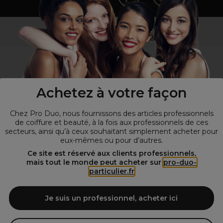
Vous n’êtes pas un professionnel ?
Visitez notre site pour
les particuliers
!
Achetez à votre façon
Chez Pro Duo, nous fournissons des articles professionnels
de coiffure et beauté, à la fois aux professionnels de ces
secteurs, ainsi qu’à ceux souhaitant simplement acheter pour
eux-mêmes ou pour d’autres.
© Tous droits réservés © Pro-Duo
2026
Ce site est réservé aux clients professionnels,
mais tout le monde peut acheter sur
pro-duo-
Spécialiste de la coiffure et de la beauté, nous vous proposons une
particulier.fr
large sélection de produits professionnels pour la coiffure et
l'esthétique autour d'un choix de grandes marques qui font de Pro-
Duo le fournisseur incontournable des salons de coiffure et instituts
Je suis un professionnel, acheter ici
de beauté! Notre gamme de produits s’adresse également à tous ceux
qui sont à la recherche de produits et d'accessoires de coiffure et de
matériel esthétique de qualité.