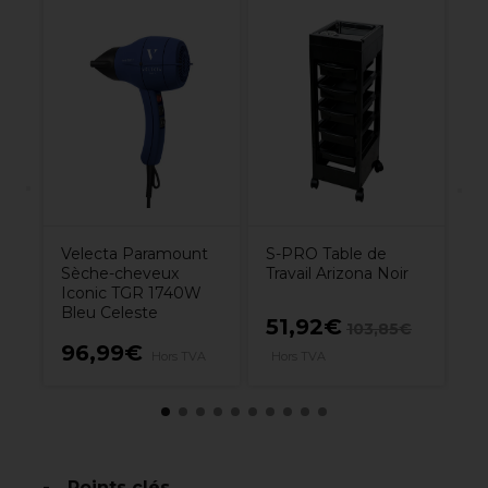
y
L'
Sé
Al
5
Velecta Paramount
S-PRO Table de
Sèche-cheveux
Travail Arizona Noir
Iconic TGR 1740W
Bleu Celeste
51,92€
103,85€
96,99€
3
Hors TVA
Hors TVA
Points clés