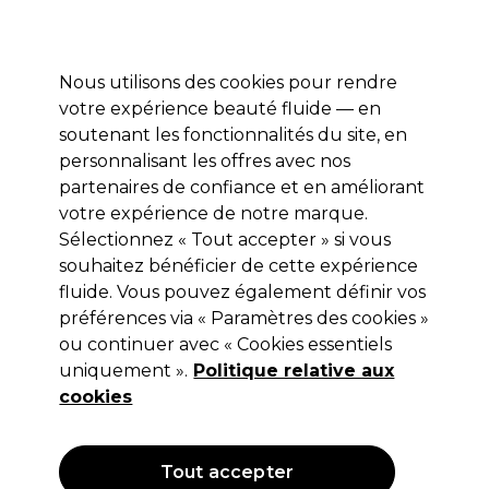
Profitez de 10 % de remise* sur votre première commande pro duo. Avec le code:
PRO10
Nous utilisons des cookies pour rendre
Se connecter
votre expérience beauté fluide — en
soutenant les fonctionnalités du site, en
Marques
Bons plans
Coiffure
Electro et Matériel
Equipem
personnalisant les offres avec nos
Livraison et délais
partenaires de confiance et en améliorant
lire la suite
votre expérience de notre marque.
Sélectionnez « Tout accepter » si vous
S-PRO
souhaitez bénéficier de cette expérience
S-PRO Table de Travail Coloration
fluide. Vous pouvez également définir vos
préférences via « Paramètres des cookies »
Idaho
ou continuer avec « Cookies essentiels
(
0
)
uniquement ».
Politique relative aux
79,22 €
cookies
158,45 €
Hors TVA
(TARIF PROFESSIONNEL)
(
95,06 €
TVA incluse)
Tout accepter
OFFRE