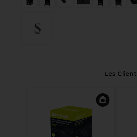
Les Clien
einture