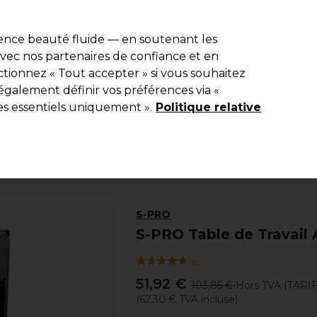
e 10 % de remise* sur votre première commande pro duo. Avec le c
ience beauté fluide — en soutenant les
 avec nos partenaires de confiance et en
Rechercher
tionnez « Tout accepter » si vous souhaitez
Equipement de salon
Beauté
Hommes
Inspirations
Les Pri
également définir vos préférences via «
es essentiels uniquement ».
Politique relative
Equipement de salon
Trolleys et valise
Mobilier et trolleys
S-PRO
S-PRO Table de Travail 
(
8
)
51,92 €
103,85 €
Hors TVA
(TARI
(
62,30 €
TVA incluse)