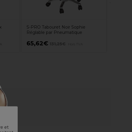
x
S-PRO Tabouret Noir Sophie
Réglable par Pneumatique
65,62€
181,9
131,25€
VA
Hors TVA
re et