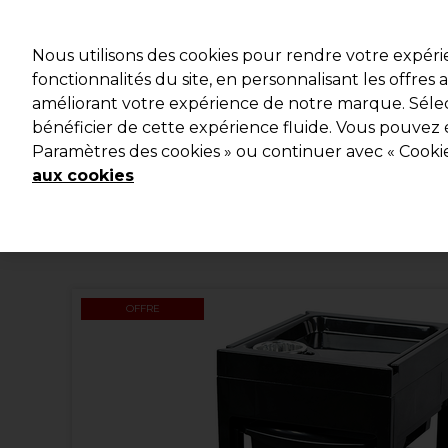
Profitez d
Nous utilisons des cookies pour rendre votre expér
fonctionnalités du site, en personnalisant les offres
améliorant votre expérience de notre marque. Sélec
Marques
Bons plans
Coiffure
Electro et Matériel
bénéficier de cette expérience fluide. Vous pouvez 
Paramètres des cookies » ou continuer avec « Cooki
Livraison et délais
lire la suite
aux cookies
OFFRE