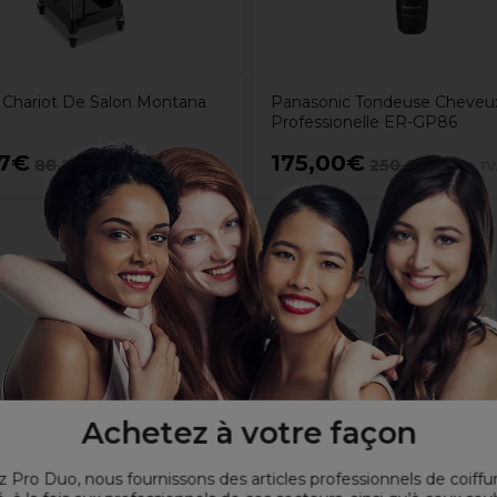
Chariot De Salon Montana
Panasonic Tondeuse Cheveu
Professionelle ER-GP86
27€
175,00€
88,55€
250,00€
Hors TVA
Hors T
Achetez à votre façon
 Pro Duo, nous fournissons des articles professionnels de coiffu