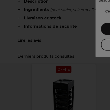
beauté
Description
Ingrédients
(peut varier, voir emballage)
Ce
Livraison et stock
Informations de sécurité
Lire les avis
Derniers produits consultés
OFFRE