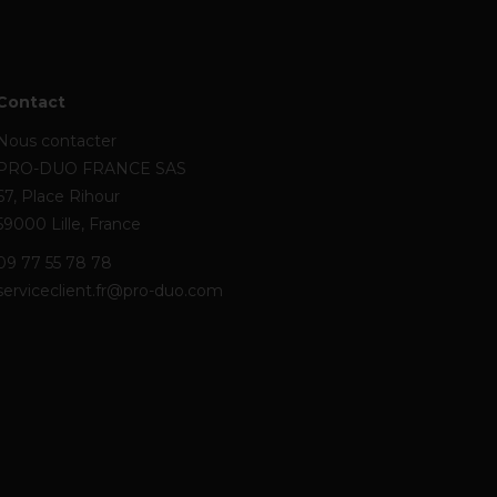
Contact
Nous contacter
PRO-DUO FRANCE SAS
67, Place Rihour
59000 Lille, France
09 77 55 78 78
serviceclient.fr@pro-duo.com