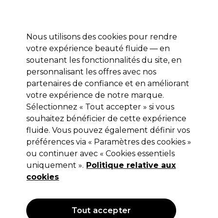
Profitez de 10 % de remise* sur votre première commande pro duo. Avec le code:
PRO10
Nous utilisons des cookies pour rendre
Se connecter
votre expérience beauté fluide — en
soutenant les fonctionnalités du site, en
Marques
Bons plans
Coiffure
Electro et Matériel
Equipem
personnalisant les offres avec nos
Livraison et délais
partenaires de confiance et en améliorant
lire la suite
votre expérience de notre marque.
Sélectionnez « Tout accepter » si vous
Sibel
souhaitez bénéficier de cette expérience
Sibel Tuyau pour Angels Bay et
fluide. Vous pouvez également définir vos
préférences via « Paramètres des cookies »
Compact
ou continuer avec « Cookies essentiels
(
0
)
uniquement ».
Politique relative aux
6,89 €
cookies
9,85 €
Hors TVA
(TARIF PROFESSIONNEL)
(
8,27 €
TVA incluse)
Tout accepter
OFFRE