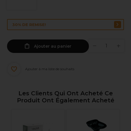
30% DE REMISE!
Ajouter au panier
Ajouter à ma liste de souhaits
Les Clients Qui Ont Acheté Ce
Produit Ont Également Acheté
oc
F