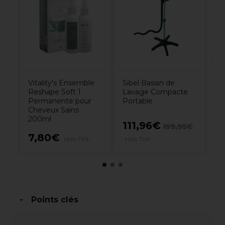
Po
Vitality's Ensemble
Sibel Bassin de
Reshape Soft 1
Lavage Compacte
Permanente pour
Portable
Cheveux Sains
200ml
111,96€
159,95€
ors
7,80€
2
Hors TVA
Hors TVA
Points clés