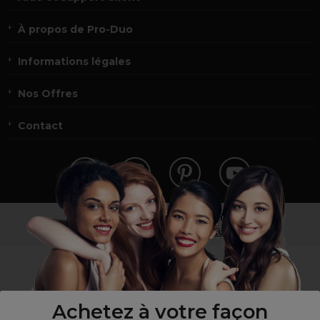
À propos de Pro-Duo
Informations légales
Nos Offres
Contact
Vous n’êtes pas un professionnel ?
Visitez notre site pour
les particuliers
!
Achetez à votre façon