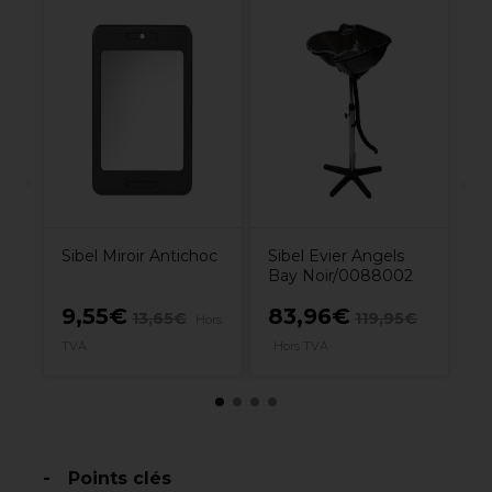
S
Pr
Cu
Sibel Miroir Antichoc
Sibel Evier Angels
Bay Noir/0088002
9,55€
83,96€
13,65€
119,95€
rs
Hors
1
TVA
Hors TVA
Points clés