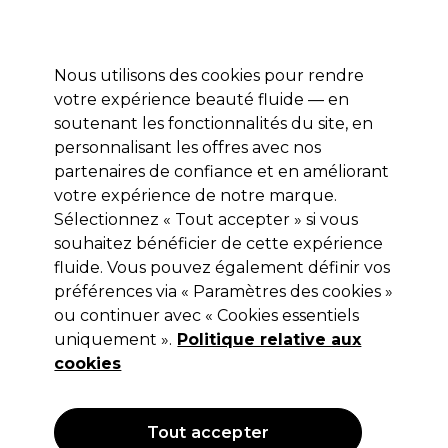
Profitez de 10 % de remise* sur votre première commande pro duo. Avec le code:
PRO10
Nous utilisons des cookies pour rendre
Se connecter
votre expérience beauté fluide — en
soutenant les fonctionnalités du site, en
Marques
Bons plans
Coiffure
Electro et Matériel
Equipem
personnalisant les offres avec nos
Livraison et délais
partenaires de confiance et en améliorant
lire la suite
votre expérience de notre marque.
Sélectionnez « Tout accepter » si vous
Sibel
souhaitez bénéficier de cette expérience
Sibel Bassin de Lavage Compacte
fluide. Vous pouvez également définir vos
préférences via « Paramètres des cookies »
Portable
ou continuer avec « Cookies essentiels
(
5
)
uniquement ».
Politique relative aux
111,96 €
cookies
159,95 €
Hors TVA
(TARIF PROFESSIONNEL)
(
134,35 €
TVA incluse)
Tout accepter
OFFRE