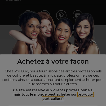
Vous n’êtes pas un professionnel ?
Visitez notre site pour
les particuliers
!
Achetez à votre façon
Chez Pro Duo, nous fournissons des articles professionnels
de coiffure et beauté, à la fois aux professionnels de ces
secteurs, ainsi qu’à ceux souhaitant simplement acheter pour
eux-mêmes ou pour d’autres.
© Tous droits réservés © Pro-Duo
2026
Ce site est réservé aux clients professionnels,
mais tout le monde peut acheter sur
pro-duo-
Spécialiste de la coiffure et de la beauté, nous vous proposons une
particulier.fr
large sélection de produits professionnels pour la coiffure et
l'esthétique autour d'un choix de grandes marques qui font de Pro-