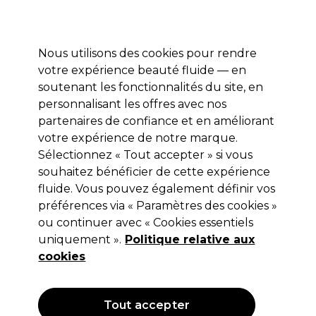
Profitez de 10 % de remise* sur votre première commande pro duo. Avec le code:
PRO10
Nous utilisons des cookies pour rendre
Se connecter
votre expérience beauté fluide — en
soutenant les fonctionnalités du site, en
Marques
Bons plans
Coiffure
Electro et Matériel
Equipem
personnalisant les offres avec nos
Livraison et délais
partenaires de confiance et en améliorant
lire la suite
votre expérience de notre marque.
Sélectionnez « Tout accepter » si vous
S-PRO
souhaitez bénéficier de cette expérience
S-PRO Tabouret Evie Blanc
fluide. Vous pouvez également définir vos
préférences via « Paramètres des cookies »
(
4
)
ou continuer avec « Cookies essentiels
71,07 €
uniquement ».
142,15 €
Hors TVA
Politique relative aux
(TARIF PROFESSIONNEL)
(
85,28 €
TVA incluse)
cookies
OFFRE
Tout accepter