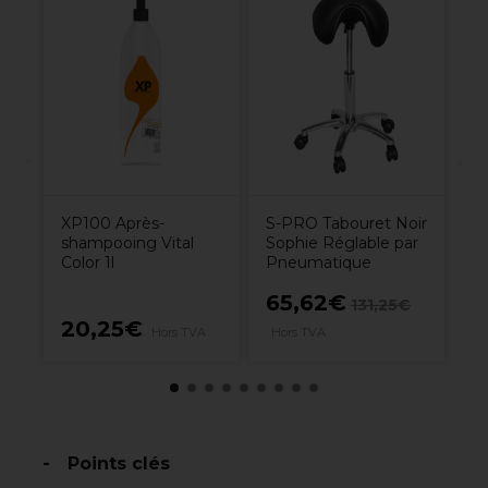
nel
An
n
P
Re
0
L
XP100 Après-
S-PRO Tabouret Noir
shampooing Vital
Sophie Réglable par
Color 1l
Pneumatique
65,62€
131,25€
20,25€
4
Hors TVA
Hors TVA
Points clés