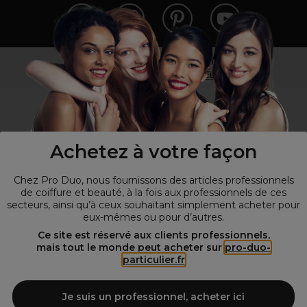
Vous n’êtes pas un professionnel ?
Visitez notre site pour
les particuliers
!
Achetez à votre façon
Chez Pro Duo, nous fournissons des articles professionnels
de coiffure et beauté, à la fois aux professionnels de ces
secteurs, ainsi qu’à ceux souhaitant simplement acheter pour
eux-mêmes ou pour d’autres.
© Tous droits réservés © Pro-Duo
2026
Ce site est réservé aux clients professionnels,
mais tout le monde peut acheter sur
pro-duo-
Spécialiste de la coiffure et de la beauté, nous vous proposons une
particulier.fr
large sélection de produits professionnels pour la coiffure et
l'esthétique autour d'un choix de grandes marques qui font de Pro-
Duo le fournisseur incontournable des salons de coiffure et instituts
Je suis un professionnel, acheter ici
de beauté! Notre gamme de produits s’adresse également à tous ceux