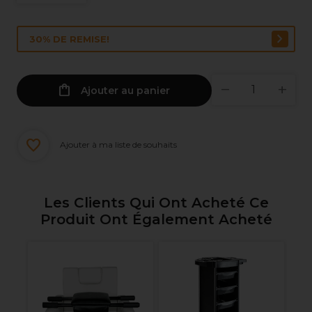
30% DE REMISE!
Ajouter au panier
Ajouter à ma liste de souhaits
Les Clients Qui Ont Acheté Ce
Produit Ont Également Acheté
S-
Tr