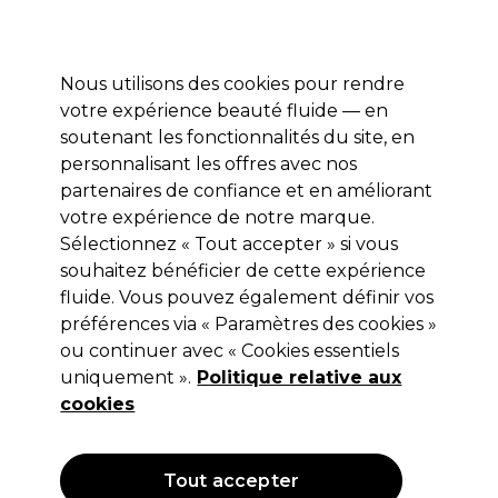
Profitez de 10 % de remise* sur votre première commande pro duo. Avec le code:
PRO10
Nous utilisons des cookies pour rendre
Se connecter
votre expérience beauté fluide — en
soutenant les fonctionnalités du site, en
Marques
Bons plans
Coiffure
Electro et Matériel
Equipem
personnalisant les offres avec nos
Livraison et délais
partenaires de confiance et en améliorant
lire la suite
votre expérience de notre marque.
Sélectionnez « Tout accepter » si vous
Sibel
souhaitez bénéficier de cette expérience
Sibel Repose-pieds Idealismus
fluide. Vous pouvez également définir vos
préférences via « Paramètres des cookies »
(
0
)
ou continuer avec « Cookies essentiels
55,96 €
uniquement ».
79,95 €
Hors TVA
Politique relative aux
(TARIF PROFESSIONNEL)
(
67,15 €
TVA incluse)
cookies
OFFRE
Tout accepter