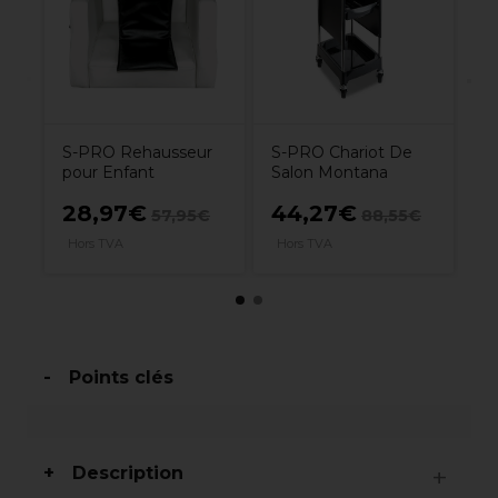
S-PRO Rehausseur
S-PRO Chariot De
pour Enfant
Salon Montana
28,97€
44,27€
5
57,95€
88,55€
Hors TVA
Hors TVA
H
Points clés
Description