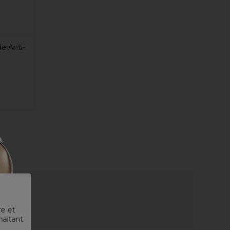
e Anti-
re et
haitant