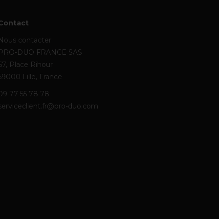
Contact
Nous contacter
PRO-DUO FRANCE SAS
67, Place Rihour
59000 Lille, France
09 77 55 78 78
serviceclient.fr@pro-duo.com