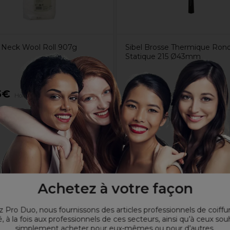
Neck Wool Roll 907g
Sibel Brosse Thermique Rond
Statique 215 Ø43mm
5€
7,88€
9,85€
Hors TVA
Hors TVA
Achetez à votre façon
 Pro Duo, nous fournissons des articles professionnels de coiffu
, à la fois aux professionnels de ces secteurs, ainsi qu’à ceux sou
simplement acheter pour eux-mêmes ou pour d’autres.