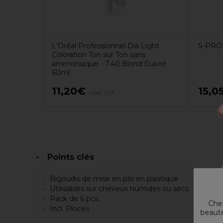
L'Oréal Professionnel Dia Light
S-PRO 
Coloration Ton sur Ton sans
ammoniaque - 7.40 Blond Cuivré
60ml
11,20€
15,0
Hors TVA
Points clés
Bigoudis de mise en plis en plastique
Utilisables sur cheveux humides ou secs
Pack de 6 pcs.
Chez
Incl. Pinces
beauté