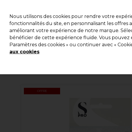
Profitez d
Nous utilisons des cookies pour rendre votre expér
fonctionnalités du site, en personnalisant les offres
améliorant votre expérience de notre marque. Sélec
Marques
Bons plans
Coiffure
Electro et Matériel
bénéficier de cette expérience fluide. Vous pouvez 
Paramètres des cookies » ou continuer avec « Cooki
Livraison et délais
lire la suite
aux cookies
OFFRE