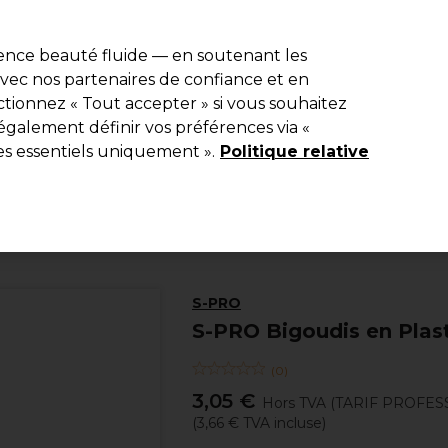
e 10 % de remise* sur votre première commande pro duo. Avec le c
ience beauté fluide — en soutenant les
 avec nos partenaires de confiance et en
Rechercher
tionnez « Tout accepter » si vous souhaitez
Equipement de salon
Beauté
Hommes
Inspirations
Les Pri
également définir vos préférences via «
es essentiels uniquement ».
Politique relative
Coiffure
Traitements Boucles et lissages
Traitements pour boucles
S-PRO
S-PRO Bigoudis en Plas
(
0
)
3,05 €
Hors TVA
(TARIF PROFES
(
3,66 €
TVA incluse)