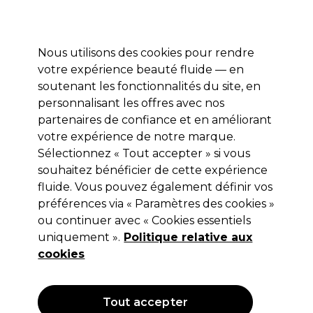
Profitez de 10 % de remise* sur votre première commande pro duo. Avec le code:
PRO10
Nous utilisons des cookies pour rendre
Se connecter
votre expérience beauté fluide — en
soutenant les fonctionnalités du site, en
Marques
Bons plans
Coiffure
Electro et Matériel
Equipem
personnalisant les offres avec nos
Livraison et délais
partenaires de confiance et en améliorant
lire la suite
votre expérience de notre marque.
Sélectionnez « Tout accepter » si vous
S-PRO
souhaitez bénéficier de cette expérience
S-PRO Bigoudis en Plastique Mise en
fluide. Vous pouvez également définir vos
préférences via « Paramètres des cookies »
Plis Ø19mm x6
ou continuer avec « Cookies essentiels
(
0
)
uniquement ».
Politique relative aux
2,65 €
cookies
Hors TVA
(TARIF PROFESSIONNEL)
(
3,18 €
TVA incluse)
Tout accepter
OFFRE