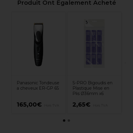
Produit Ont Également Acheté
S
Pr
Vi
Co
6
Panasonic Tondeuse
S-PRO Bigoudis en
a cheveux ER-GP 65
Plastique Mise en
Plis Ø36mm x6
165,00€
2,65€
1
Hors TVA
Hors TVA