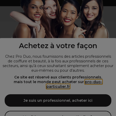
Vous n’êtes pas un professionnel ?
Visitez notre site pour
les particuliers
!
Achetez à votre façon
Chez Pro Duo, nous fournissons des articles professionnels
de coiffure et beauté, à la fois aux professionnels de ces
secteurs, ainsi qu’à ceux souhaitant simplement acheter pour
eux-mêmes ou pour d’autres.
© Tous droits réservés © Pro-Duo
2026
Ce site est réservé aux clients professionnels,
mais tout le monde peut acheter sur
pro-duo-
Spécialiste de la coiffure et de la beauté, nous vous proposons une
particulier.fr
large sélection de produits professionnels pour la coiffure et
l'esthétique autour d'un choix de grandes marques qui font de Pro-
Duo le fournisseur incontournable des salons de coiffure et instituts
Je suis un professionnel, acheter ici
de beauté! Notre gamme de produits s’adresse également à tous ceux
qui sont à la recherche de produits et d'accessoires de coiffure et de
matériel esthétique de qualité.