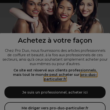
Vous n’êtes pas un professionnel ?
Visitez notre site pour
les particuliers
!
Achetez à votre façon
Chez Pro Duo, nous fournissons des articles professionnels
de coiffure et beauté, à la fois aux professionnels de ces
secteurs, ainsi qu’à ceux souhaitant simplement acheter pour
eux-mêmes ou pour d’autres.
© Tous droits réservés © Pro-Duo
2026
Ce site est réservé aux clients professionnels,
mais tout le monde peut acheter sur
pro-duo-
Spécialiste de la coiffure et de la beauté, nous vous proposons une
particulier.fr
large sélection de produits professionnels pour la coiffure et
l'esthétique autour d'un choix de grandes marques qui font de Pro-
Duo le fournisseur incontournable des salons de coiffure et instituts
Je suis un professionnel, acheter ici
de beauté! Notre gamme de produits s’adresse également à tous ceux
qui sont à la recherche de produits et d'accessoires de coiffure et de
matériel esthétique de qualité.
Me diriger vers pro-duo-particulier.fr