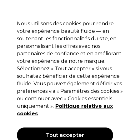
Profitez de 10 % de remise* sur votre première commande pro duo. Avec le code:
PRO10
Nous utilisons des cookies pour rendre
Se connecter
votre expérience beauté fluide — en
soutenant les fonctionnalités du site, en
Marques
Bons plans
Coiffure
Electro et Matériel
Equipem
personnalisant les offres avec nos
Livraison et délais
partenaires de confiance et en améliorant
lire la suite
votre expérience de notre marque.
Sélectionnez « Tout accepter » si vous
S-PRO
souhaitez bénéficier de cette expérience
S-PRO Aiguilles de Mise en Plis en
fluide. Vous pouvez également définir vos
préférences via « Paramètres des cookies »
Plastique Blanc 77mm x20
ou continuer avec « Cookies essentiels
(
0
)
uniquement ».
Politique relative aux
3,05 €
cookies
Hors TVA
(TARIF PROFESSIONNEL)
(
3,66 €
TVA incluse)
Tout accepter
OFFRE