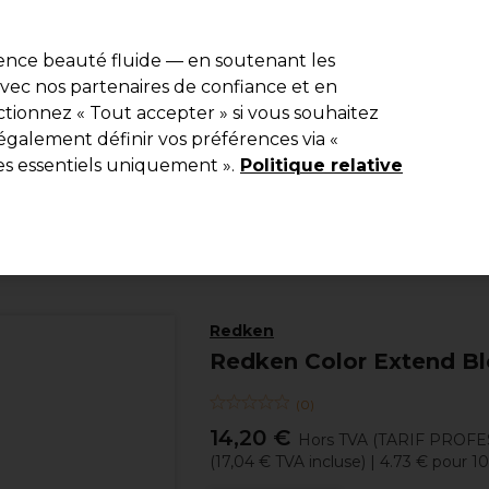
e 10 % de remise* sur votre première commande pro duo. Avec le c
ience beauté fluide — en soutenant les
 avec nos partenaires de confiance et en
Rechercher
tionnez « Tout accepter » si vous souhaitez
Equipement de salon
Beauté
Hommes
Inspirations
Les Pri
également définir vos préférences via «
es essentiels uniquement ».
Politique relative
Coiffure
Soins Capillaires
Shampooing
Redken
Redken Color Extend B
(
0
)
14,20 €
Hors TVA
(TARIF PROFE
(
17,04 €
TVA incluse)
| 4.73 € pour 1