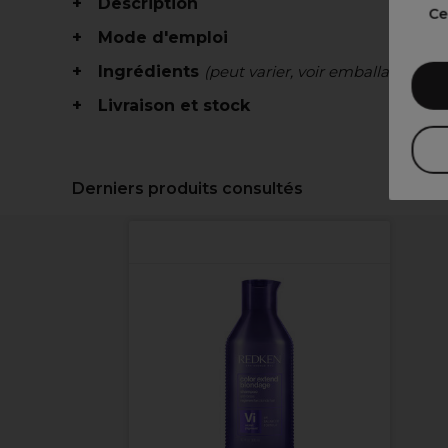
Description
Ce
Mode d'emploi
Ingrédients
(peut varier, voir emballage)
Livraison et stock
Derniers produits consultés