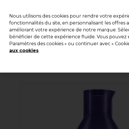
Profitez d
Nous utilisons des cookies pour rendre votre expér
fonctionnalités du site, en personnalisant les offres
améliorant votre expérience de notre marque. Sélec
Marques
Bons plans
Coiffure
Electro et Matériel
bénéficier de cette expérience fluide. Vous pouvez 
Paramètres des cookies » ou continuer avec « Cooki
Livraison et délais
lire la suite
aux cookies