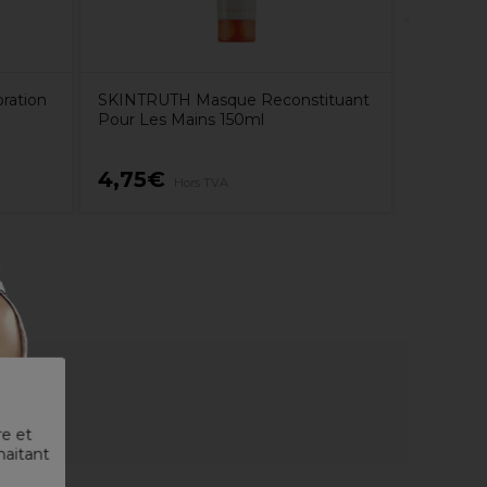
ration
SKINTRUTH Masque Reconstituant
Pour Les Mains 150ml
4,75€
39,75
Hors TVA
re et
haitant