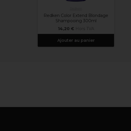
Redken
Redken Color Extend Blondage
Shampooing 300ml
14,20 €
Hors TVA
Ajouter au panier