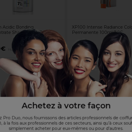
 Acidic Bonding
XP100 Intense Radiance Colo
trate Shampooing 300ml
Permanente 100ml 7.0C
0€
7,65€
Hors TVA
Hors TVA
Achetez à votre façon
 Pro Duo, nous fournissons des articles professionnels de coiffu
, à la fois aux professionnels de ces secteurs, ainsi qu’à ceux sou
simplement acheter pour eux-mêmes ou pour d’autres.