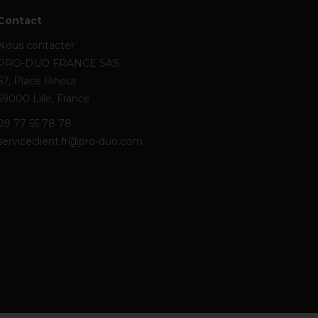
Contact
Nous contacter
PRO-DUO FRANCE SAS
67, Place Rihour
59000 Lille, France
09 77 55 78 78
serviceclient.fr@pro-duo.com