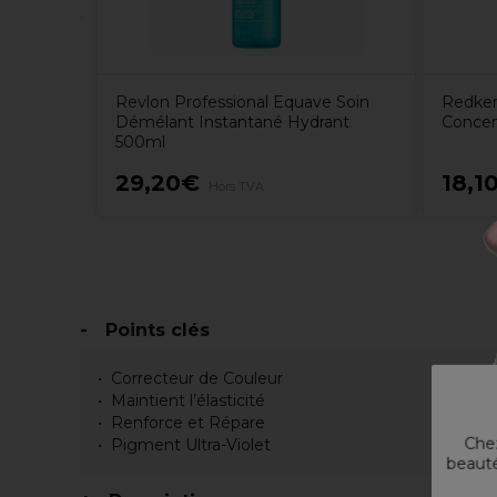
Revlon Professional Equave Soin
Redken
Démélant Instantané Hydrant
Concen
500ml
29,20€
18,1
Hors TVA
Points clés
Correcteur de Couleur
Maintient l’élasticité
Renforce et Répare
Chez
Pigment Ultra-Violet
beauté