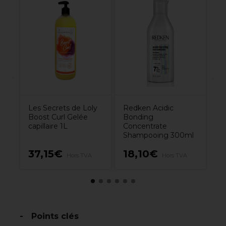
R
Bo
l
Co
p
B
Les Secrets de Loly
Redken Acidic
Boost Curl Gelée
Bonding
capillaire 1L
Concentrate
Shampooing 300ml
37,15€
18,10€
1
Hors TVA
Hors TVA
Points clés