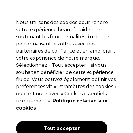
Profitez de 10 % de remise* sur votre première commande pro duo. Avec le code:
PRO10
Nous utilisons des cookies pour rendre
Se connecter
votre expérience beauté fluide — en
soutenant les fonctionnalités du site, en
Marques
Bons plans
Coiffure
Electro et Matériel
Equipem
personnalisant les offres avec nos
Livraison et délais
partenaires de confiance et en améliorant
lire la suite
votre expérience de notre marque.
Sélectionnez « Tout accepter » si vous
Redken
souhaitez bénéficier de cette expérience
Redken Blondage High Bright
fluide. Vous pouvez également définir vos
préférences via « Paramètres des cookies »
Shampooing
ou continuer avec « Cookies essentiels
(
0
)
uniquement ».
Politique relative aux
14,20 €
cookies
Hors TVA
(TARIF PROFESSIONNEL)
(
17,04 €
TVA incluse)
| 4.73 € pour 100ml
Tout accepter