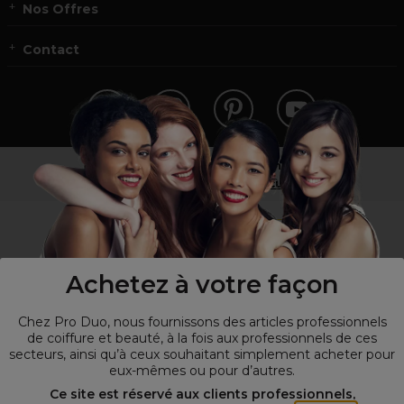
Nos Offres
Contact
Vous n’êtes pas un professionnel ?
Visitez notre site pour
les particuliers
!
Achetez à votre façon
Chez Pro Duo, nous fournissons des articles professionnels
de coiffure et beauté, à la fois aux professionnels de ces
secteurs, ainsi qu’à ceux souhaitant simplement acheter pour
eux-mêmes ou pour d’autres.
© Tous droits réservés © Pro-Duo
2026
Ce site est réservé aux clients professionnels,