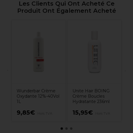
Les Clients Qui Ont Acheté Ce
Produit Ont Également Acheté
W
Co
m
Wunderbar Crème
Unite Hair BOING
Oxydante 12%-40Vol
Crème Boucles
1L
Hydratante 236ml
9,85€
15,95€
9
Hors TVA
Hors TVA