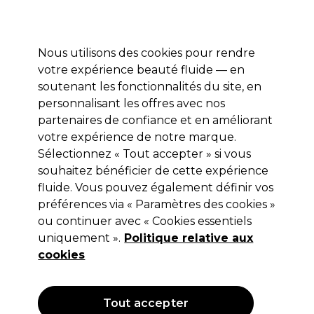
Profitez de 10 % de remise* sur votre première commande pro duo. Avec le code:
PRO10
Nous utilisons des cookies pour rendre
Se connecter
votre expérience beauté fluide — en
soutenant les fonctionnalités du site, en
Marques
Bons plans
Coiffure
Electro et Matériel
Equipem
personnalisant les offres avec nos
Livraison et délais
partenaires de confiance et en améliorant
lire la suite
votre expérience de notre marque.
Sélectionnez « Tout accepter » si vous
UNITE Hair
souhaitez bénéficier de cette expérience
Unite Hair BOING Après-Shampooing
fluide. Vous pouvez également définir vos
préférences via « Paramètres des cookies »
Boucles 236ml
ou continuer avec « Cookies essentiels
(
0
)
uniquement ».
Politique relative aux
17,00 €
cookies
Hors TVA
(TARIF PROFESSIONNEL)
(
20,40 €
TVA incluse)
| 7.20 € pour 100ml
Tout accepter
OFFRE