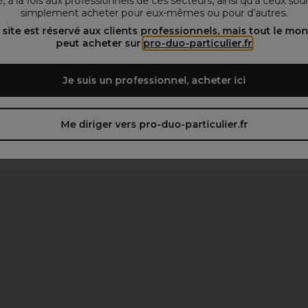
, à la fois aux professionnels de ces secteurs, ainsi qu’à ceux sou
simplement acheter pour eux-mêmes ou pour d’autres.
 site est réservé aux clients professionnels, mais tout le mo
peut acheter sur
pro-duo-particulier.fr
Je suis un professionnel, acheter ici
Me diriger vers pro-duo-particulier.fr