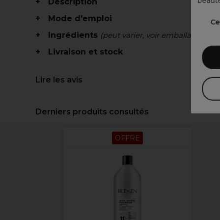
beauté
Description
Mode d'emploi
Ce
Ingrédients
(peut varier, voir emballage)
Livraison et stock
Lire les avis
Derniers produits consultés
OFFRE