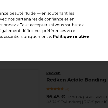
e 10 % de remise* sur votre première commande pro duo. Avec le c
ience beauté fluide — en soutenant les
 avec nos partenaires de confiance et en
Rechercher
tionnez « Tout accepter » si vous souhaitez
Equipement de salon
Beauté
Hommes
Inspirations
Les Pri
également définir vos préférences via «
es essentiels uniquement ».
Politique relative
Coiffure
Soins Capillaires
Après-shampooing
Redken
Redken Acidic Bonding
(
4
)
36,45 €
Hors TVA
(TARIF PROF
(
43,74 €
TVA incluse)
| 3.65 € pour 1