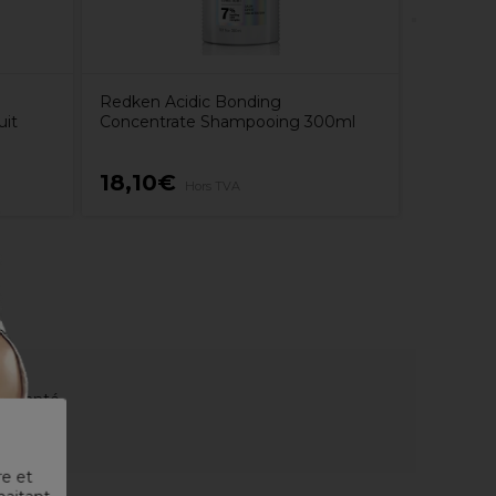
Redken Acidic Bonding
uit
Concentrate Shampooing 300ml
18,10€
11,20
Hors TVA
te santé.
re et