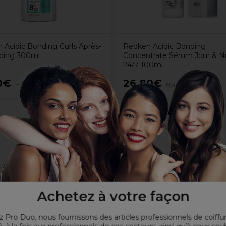
 Acidic Bonding Curls Après-
Redken Acidic Bonding
oing 300ml
Concentrate Sérum Jour & N
24/7 100ml
0€
26,80€
Hors TVA
Hors TVA
 les cheveux un soin intense et une protection de la couleur.
ui rééquilibre les 3 composants clés pour des cheveux en parfai
 optimale et une protection des cheveux.
Achetez à votre façon
veux.
 Pro Duo, nous fournissons des articles professionnels de coiffu