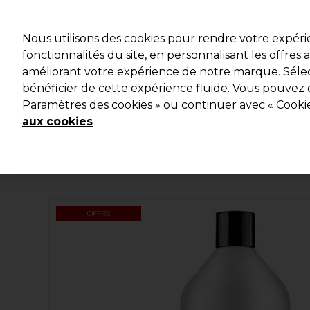
Profitez d
Nous utilisons des cookies pour rendre votre expér
fonctionnalités du site, en personnalisant les offres
améliorant votre expérience de notre marque. Sélec
Marques
Bons plans
Coiffure
Electro et Matériel
bénéficier de cette expérience fluide. Vous pouvez 
Paramètres des cookies » ou continuer avec « Cooki
Livraison et délais
lire la suite
aux cookies
OFFRE