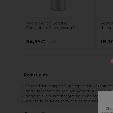
Redken Acidic Bonding
Redken
Concentrate Shampooing 1l
shamp
34,95€
18,3
Hors TVA
Points clés
Ce conditioner apporte une réparation et renforce
Notre 1er service de soin pro Redken sur mesure q
Notre soin le plus concentré pour une réparation
Pour tous les types et toutes les textures de che
Chez