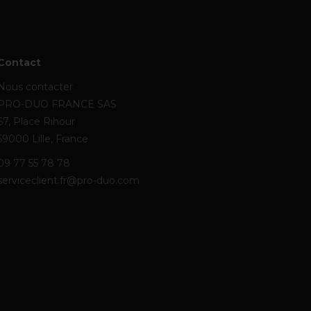
Contact
Nous contacter
PRO-DUO FRANCE SAS
67, Place Rihour
59000 Lille, France
09 77 55 78 78
serviceclient.fr@pro-duo.com