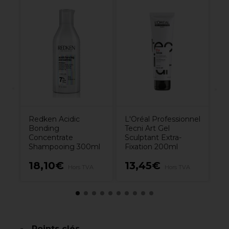
y
Ol
Ha
V
Redken Acidic
L'Oréal Professionnel
Bonding
Tecni Art Gel
Concentrate
Sculptant Extra-
Shampooing 300ml
Fixation 200ml
18,10€
13,45€
1
Hors TVA
Hors TVA
Points clés