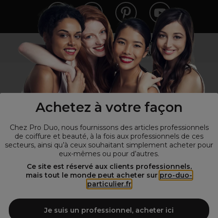
Vous n’êtes pas un professionnel ?
Visitez notre site pour
les particuliers
!
Achetez à votre façon
Chez Pro Duo, nous fournissons des articles professionnels
de coiffure et beauté, à la fois aux professionnels de ces
secteurs, ainsi qu’à ceux souhaitant simplement acheter pour
eux-mêmes ou pour d’autres.
© Tous droits réservés © Pro-Duo
2026
Ce site est réservé aux clients professionnels,
mais tout le monde peut acheter sur
pro-duo-
Spécialiste de la coiffure et de la beauté, nous vous proposons une
particulier.fr
large sélection de produits professionnels pour la coiffure et
l'esthétique autour d'un choix de grandes marques qui font de Pro-
Duo le fournisseur incontournable des salons de coiffure et instituts
Je suis un professionnel, acheter ici
de beauté! Notre gamme de produits s’adresse également à tous ceux