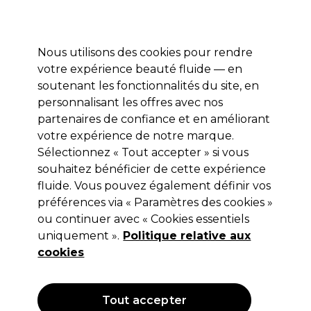
Profitez de 10 % de remise* sur votre première commande pro duo. Avec le code:
PRO10
Nous utilisons des cookies pour rendre
Se connecter
votre expérience beauté fluide — en
soutenant les fonctionnalités du site, en
Marques
Bons plans
Coiffure
Electro et Matériel
Equipem
personnalisant les offres avec nos
Livraison et délais
partenaires de confiance et en améliorant
lire la suite
votre expérience de notre marque.
Sélectionnez « Tout accepter » si vous
UNITE Hair
souhaitez bénéficier de cette expérience
Unite Hair 7SECONDS Crème de
fluide. Vous pouvez également définir vos
préférences via « Paramètres des cookies »
Brushing 207ml
ou continuer avec « Cookies essentiels
(
0
)
uniquement ».
Politique relative aux
16,40 €
cookies
Hors TVA
(TARIF PROFESSIONNEL)
(
19,68 €
TVA incluse)
| 7.92 € pour 100ml
Tout accepter
OFFRE