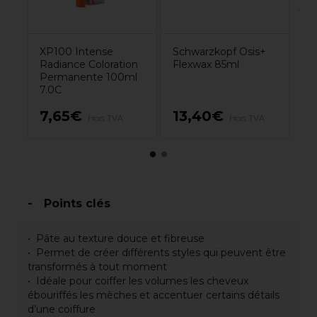
XP100 Intense
Schwarzkopf Osis+
Radiance Coloration
Flexwax 85ml
Permanente 100ml
7.0C
7,65€
13,40€
1
Hors TVA
Hors TVA
Points clés
Pâte au texture douce et fibreuse
Permet de créer différents styles qui peuvent être
transformés à tout moment
Idéale pour coiffer les volumes les cheveux
ébouriffés les mèches et accentuer certains détails
d’une coiffure