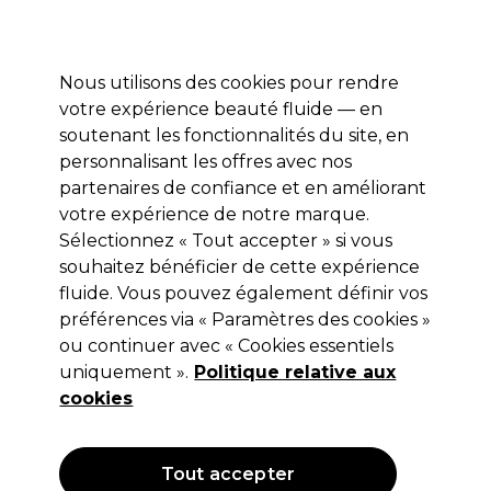
Profitez de 10 % de remise* sur votre première commande pro duo. Avec le code:
PRO10
Nous utilisons des cookies pour rendre
Se connecter
votre expérience beauté fluide — en
soutenant les fonctionnalités du site, en
Marques
Bons plans
Coiffure
Electro et Matériel
Equipem
personnalisant les offres avec nos
Livraison et délais
partenaires de confiance et en améliorant
lire la suite
votre expérience de notre marque.
Sélectionnez « Tout accepter » si vous
Lômé Paris
souhaitez bénéficier de cette expérience
Lômé Paris Define Pâte Web Forte 3
fluide. Vous pouvez également définir vos
préférences via « Paramètres des cookies »
100ml
ou continuer avec « Cookies essentiels
(
0
)
uniquement ».
Politique relative aux
9,05 €
cookies
Hors TVA
(TARIF PROFESSIONNEL)
(
10,86 €
TVA incluse)
| 9.05 € pour 100ml
Tout accepter