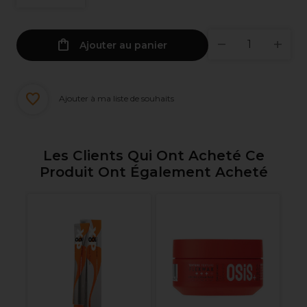
Ajouter au panier
Ajouter à ma liste de souhaits
Les Clients Qui Ont Acheté Ce
Produit Ont Également Acheté
L
Co
P
M