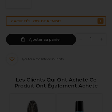
2 ACHETÉS, 20% DE REMISE!
Ajouter au panier
Ajouter à ma liste de souhaits
Les Clients Qui Ont Acheté Ce
Produit Ont Également Acheté
al
W