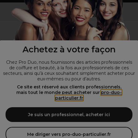
Vous n’êtes pas un professionnel ?
Visitez notre site pour
les particuliers
!
Achetez à votre façon
Chez Pro Duo, nous fournissons des articles professionnels
de coiffure et beauté, à la fois aux professionnels de ces
secteurs, ainsi qu’à ceux souhaitant simplement acheter pour
eux-mêmes ou pour d’autres.
© Tous droits réservés © Pro-Duo
2026
Ce site est réservé aux clients professionnels,
mais tout le monde peut acheter sur
pro-duo-
Spécialiste de la coiffure et de la beauté, nous vous proposons une
particulier.fr
large sélection de produits professionnels pour la coiffure et
l'esthétique autour d'un choix de grandes marques qui font de Pro-
Duo le fournisseur incontournable des salons de coiffure et instituts
Je suis un professionnel, acheter ici
de beauté! Notre gamme de produits s’adresse également à tous ceux
qui sont à la recherche de produits et d'accessoires de coiffure et de
matériel esthétique de qualité.
Me diriger vers pro-duo-particulier.fr