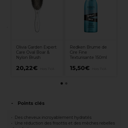
Co
Si
Olivia Garden Expert
Redken Brume de
Care Oval Boar &
Cire Fine
Nylon Brush
Texturisante 150ml
20,22€
15,50€
2
Hors TVA
Hors TVA
Points clés
Des cheveux incroyablement hydratés
Une réduction des frisottis et des mèches rebelles