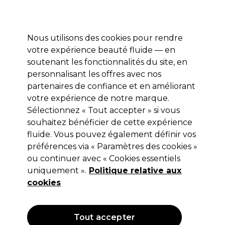
Profitez de 10 % de remise* sur votre première commande pro duo. Avec le code:
PRO10
Nous utilisons des cookies pour rendre
Se connecter
votre expérience beauté fluide — en
soutenant les fonctionnalités du site, en
Marques
Bons plans
Coiffure
Electro et Matériel
Equipem
personnalisant les offres avec nos
Livraison et délais
partenaires de confiance et en améliorant
lire la suite
votre expérience de notre marque.
Sélectionnez « Tout accepter » si vous
Tigi
souhaitez bénéficier de cette expérience
Tigi Bed Head Wanna Glow Gelée
fluide. Vous pouvez également définir vos
préférences via « Paramètres des cookies »
hydratante 100ml
ou continuer avec « Cookies essentiels
(
0
)
uniquement ».
Politique relative aux
9,15 €
cookies
Hors TVA
(TARIF PROFESSIONNEL)
(
10,98 €
TVA incluse)
| 9.15 € pour 100ml
Tout accepter
OFFRE