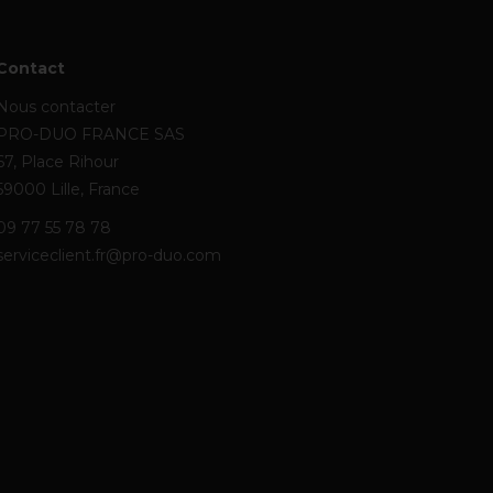
Contact
Nous contacter
PRO-DUO FRANCE SAS
67, Place Rihour
59000 Lille, France
09 77 55 78 78
serviceclient.fr@pro-duo.com