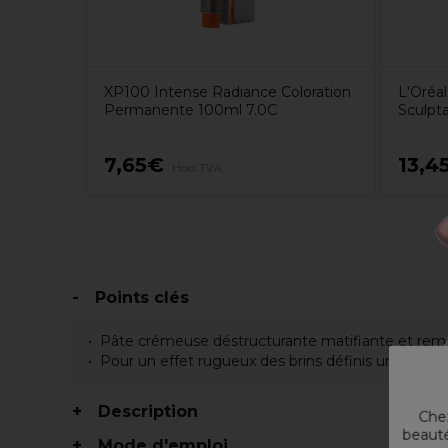
XP100 Intense Radiance Coloration
L'Oréal
Permanente 100ml 7.0C
Sculpt
7,65€
13,4
Hors TVA
Points clés
Pâte crémeuse déstructurante matifiante et rem
Pour un effet rugueux des brins définis une finiti
Description
Chez
beauté
Mode d'emploi