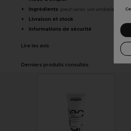
Ce
Ingrédients
(peut varier, voir emballage)
Livraison et stock
Informations de sécurité
Lire les avis
Derniers produits consultés