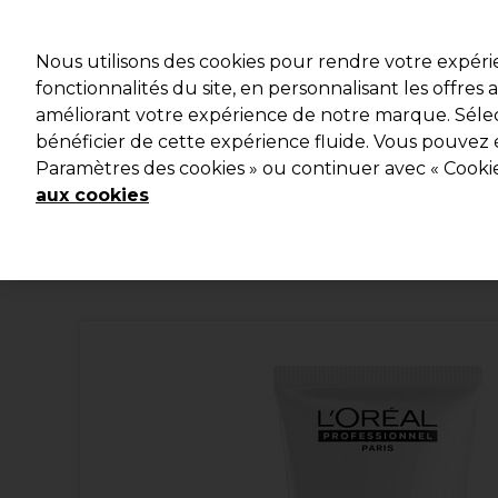
Profitez d
Nous utilisons des cookies pour rendre votre expér
fonctionnalités du site, en personnalisant les offres
améliorant votre expérience de notre marque. Sélec
Marques
Bons plans
Coiffure
Electro et Matériel
bénéficier de cette expérience fluide. Vous pouvez 
Paramètres des cookies » ou continuer avec « Cooki
Livraison et délais
lire la suite
aux cookies