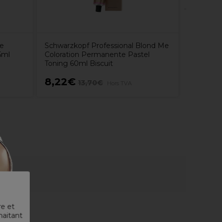
te
Schwarzkopf Professional Blond Me
5ml
Coloration Permanente Pastel
Toning 60ml Biscuit
8,22€
28,8
13,70€
Hors TVA
re et
haitant