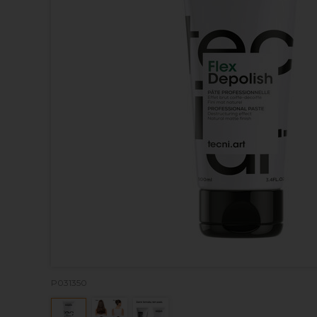
P031350