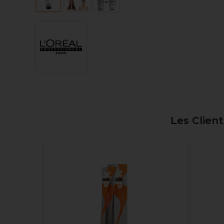
Les Clien
 Bonacure
ng