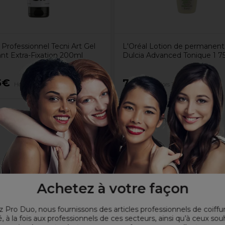
 Professionnel Tecni Art Gel
L'Oréal Lotion de permanen
ant Extra-Fixation 200ml
Dulcia Advanced Tonique 1 7
5€
7,64€
Hors TVA
Hors TVA
odelante
on mate et naturelle
Achetez à votre façon
 Pro Duo, nous fournissons des articles professionnels de coiffu
, à la fois aux professionnels de ces secteurs, ainsi qu’à ceux sou