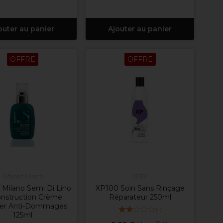
outer au panier
Ajouter au panier
OFFRE
OFFRE
Alfaparf Milano
XP100
f Milano Semi Di Lino
XP100 Soin Sans Rinçage
nstruction Crème
Réparateur 250ml
ier Anti-Dommages
(
1
)
125ml