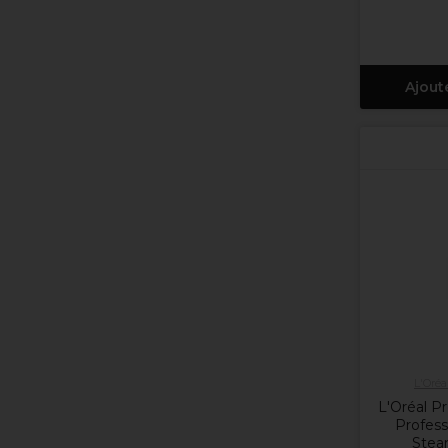
Ajout
L'Oréa
L'Oréal Pr
Profess
Stea