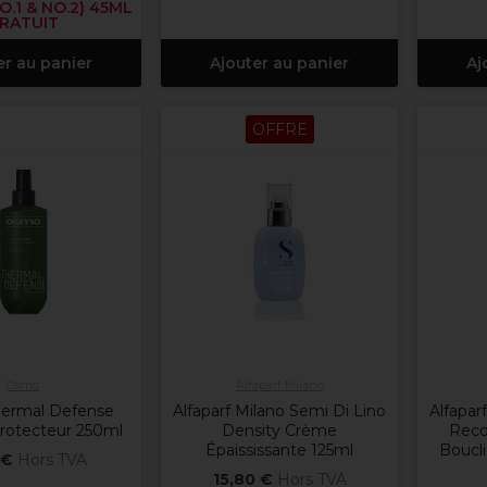
O.1 & NO.2) 45ML
RATUIT
er au panier
Ajouter au panier
Aj
OFFRE
Osmo
Alfaparf Milano
ermal Defense
Alfaparf Milano Semi Di Lino
Alfapar
rotecteur 250ml
Density Crème
Reco
Épaississante 125ml
Boucl
 €
Hors TVA
15,80 €
Hors TVA