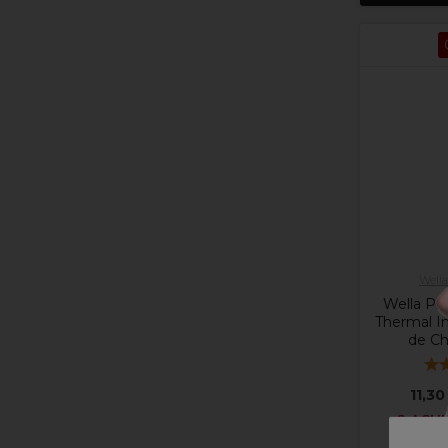
Wella
Wella Pro
Thermal I
de Ch
11,30
2 ACHE