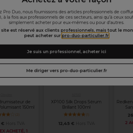
yer un e-mail
Ajouter au panier
Aj
 Pro Duo, nous fournissons des articles professionnels de coiffu
, à la fois aux professionnels de ces secteurs, ainsi qu’à ceux sou
simplement acheter pour eux-mêmes ou pour d’autres.
OFFRE
 site est réservé aux clients professionnels, mais tout le mo
peut acheter sur
pro-duo-particulier.fr
Je suis un professionnel, acheter ici
Me diriger vers pro-duo-particulier.fr
Olaplex
XP100
Brumisateur de
XP100 Silk Drops Sérum
Redken 
olumisant 150ml
Brillant 100ml
San
(
2
)
(
1
)
26
2 A
 €
Hors TVA
12,45 €
Hors TVA
X ACHETÉ, 1