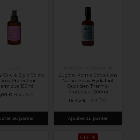
Vitality's
Eugène Perma Professionnel
's Care & Style Colore
Eugène Perma Collections
roma Protecteur
Nature Spray Hydratant
hermique 150ml
Quotidien Thermo-
Protecteur 200ml
,00 €
Hors TVA
16,45 €
Hors TVA
outer au panier
Ajouter au panier
OFFRE