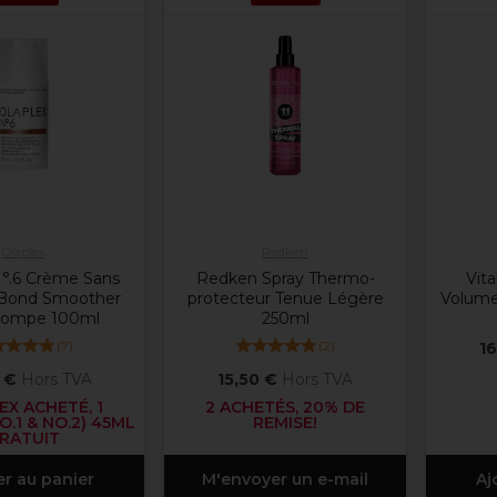
Olaplex
Redken
N°.6 Crème Sans
Redken Spray Thermo-
Vita
 Bond Smoother
protecteur Tenue Légère
Volume
Pompe 100ml
250ml
(
7
)
(
2
)
16
 €
Hors TVA
15,50 €
Hors TVA
X ACHETÉ, 1
2 ACHETÉS, 20% DE
O.1 & NO.2) 45ML
REMISE!
RATUIT
er au panier
M'envoyer un e-mail
Aj