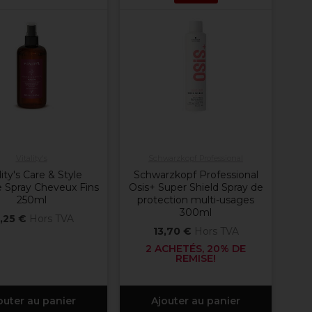
Vitality's
Schwarzkopf Professional
lity's Care & Style
Schwarzkopf Professional
 Spray Cheveux Fins
Osis+ Super Shield Spray de
250ml
protection multi-usages
300ml
,25 €
Hors TVA
13,70 €
Hors TVA
2 ACHETÉS, 20% DE
REMISE!
outer au panier
Ajouter au panier