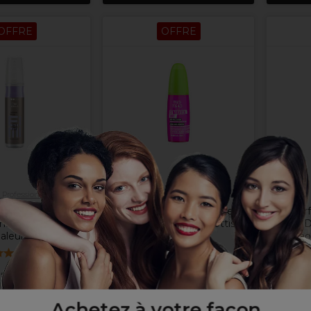
OFFRE
OFFRE
 Professionals
Tigi
fessionals EIMI
Tigi Bed Head Straighten
Alfapar
mage Protecteur
Out Sérum anti frisottis
D
aleur 100ml
100ml
Extrao
San
(
2
)
10,40 €
Hors TVA
15
2 ACHETÉS, 20% DE
 €
Hors TVA
REMISE!
2 A
TÉS, 20% DE
REMISE!
Achetez à votre façon