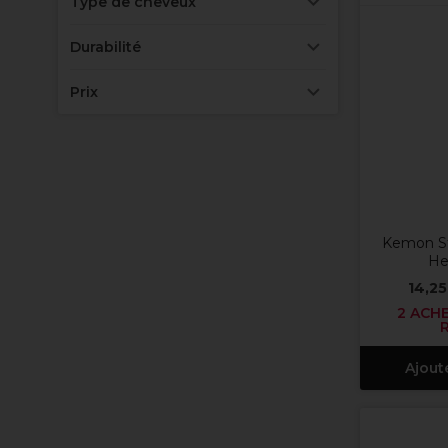
Type de cheveux
Durabilité
Prix
Kemon St
He
14,25
2 ACHE
Ajout