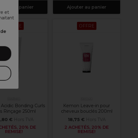
outer au panier
Ajouter au panier
re et
haitant
OFFRE
OFFRE
nde
Redken
Kemon
Acidic Bonding Curls
Kemon Leave-in pour
s Rinçage 250ml
cheveux bouclés 200ml
,80 €
Hors TVA
18,75 €
Hors TVA
CHETÉS, 20% DE
2 ACHETÉS, 20% DE
REMISE!
REMISE!