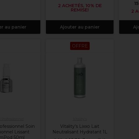
15
2 ACHETÉS, 10% DE
REMISE!
2 A
er au panier
Ajouter au panier
Aj
OFFRE
l Professionnel
Vitality's
ofessionnel Soin
Vitality's Lixxo Lait
ionnel Lissant
Neutralisant Hydratant 1L
mPod 50ml