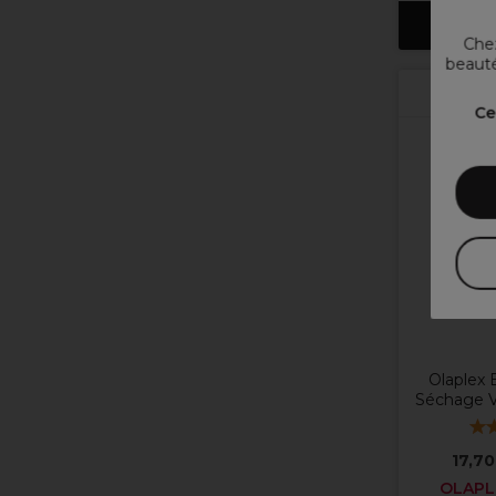
M'envo
Chez
beauté
Ce
Olaplex 
Séchage V
17,70
OLAPLE