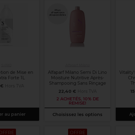
Plus
d'options
disponibles
S-PRO
Alfaparf Milano
tion de Mise en
Alfaparf Milano Semi Di Lino
Vitality
xtra Forte 1L
Moisture Nutritive Après-
Ch
Shampooing Sans Rinçage
T
 €
Hors TVA
22,40 €
Hors TVA
15
2 ACHETÉS, 10% DE
REMISE!
er au panier
Aj
Choisissez les options
OFFRE
OFFRE