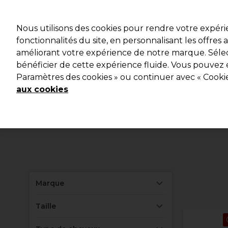
Profitez d
Nous utilisons des cookies pour rendre votre expér
fonctionnalités du site, en personnalisant les offres
améliorant votre expérience de notre marque. Sélec
Marques
Bons plans
Coiffure
Electro et Matériel
bénéficier de cette expérience fluide. Vous pouvez 
Paramètres des cookies » ou continuer avec « Cooki
Livraison et délais
lire la suite
aux cookies
Marque
Taille