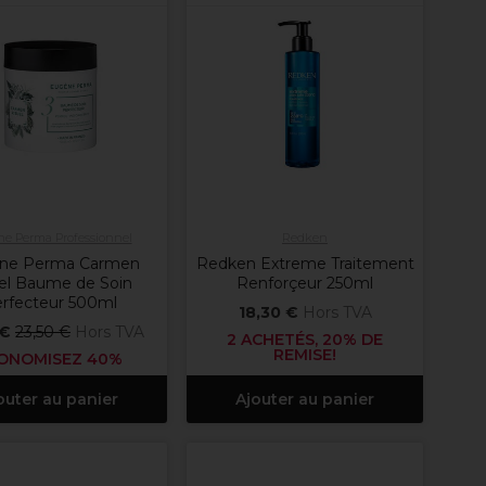
e Perma Professionnel
Redken
ne Perma Carmen
Redken Extreme Traitement
el Baume de Soin
Renforçeur 250ml
rfecteur 500ml
18,30 €
Hors TVA
 €
23,50 €
Hors TVA
2 ACHETÉS, 20% DE
REMISE!
ONOMISEZ 40%
outer au panier
Ajouter au panier