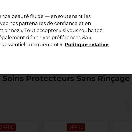
e 10 % de remise* sur votre première commande pro duo. Avec le c
ience beauté fluide — en soutenant les
 avec nos partenaires de confiance et en
Rechercher
tionnez « Tout accepter » si vous souhaitez
Equipement de salon
Beauté
Hommes
Inspirations
Les Pri
également définir vos préférences via «
es essentiels uniquement ».
Politique relative
Coiffure
Produits coiffants
Soins Protecteurs Sans Rinç
Soins Protecteurs Sans Rinçage
OFFRE
OFFRE