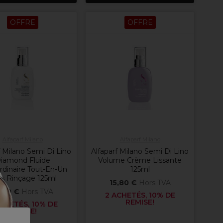
OFFRE
OFFRE
Alfaparf Milano
Alfaparf Milano
f Milano Semi Di Lino
Alfaparf Milano Semi Di Lino
iamond Fluide
Volume Crème Lissante
rdinaire Tout-En-Un
125ml
s Rinçage 125ml
15,80 €
Hors TVA
,80 €
Hors TVA
2 ACHETÉS, 10% DE
REMISE!
CHETÉS, 10% DE
REMISE!