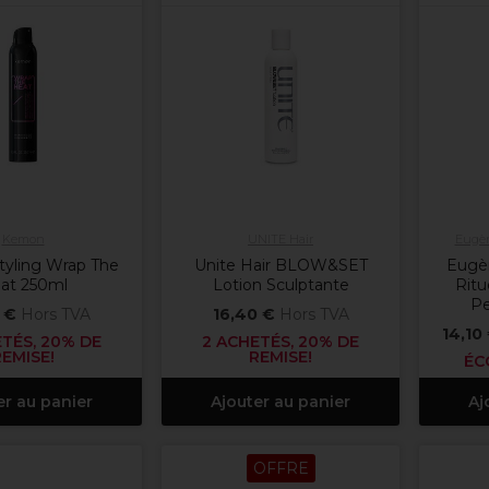
Kemon
UNITE Hair
Eugèn
yling Wrap The
Unite Hair BLOW&SET
Eugè
at 250ml
Lotion Sculptante
Ritu
Pe
 €
Hors TVA
16,40 €
Hors TVA
14,10
TÉS, 20% DE
2 ACHETÉS, 20% DE
REMISE!
REMISE!
ÉC
er au panier
Ajouter au panier
Aj
OFFRE