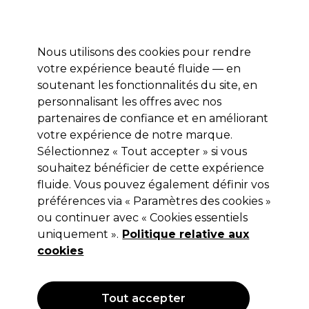
Profitez de 10 % de remise* sur votre première commande pro duo. Avec le code:
PRO10
Nous utilisons des cookies pour rendre
Se connecter
votre expérience beauté fluide — en
soutenant les fonctionnalités du site, en
Marques
Bons plans
Coiffure
Electro et Matériel
Equipem
personnalisant les offres avec nos
Livraison et délais
partenaires de confiance et en améliorant
lire la suite
votre expérience de notre marque.
Sélectionnez « Tout accepter » si vous
Eugène Perma Professionnel
souhaitez bénéficier de cette expérience
Eugène Perma Carmen Rituel Baume
fluide. Vous pouvez également définir vos
préférences via « Paramètres des cookies »
de Soin Perfecteur 500ml
ou continuer avec « Cookies essentiels
(
0
)
uniquement ».
Politique relative aux
14,10 €
cookies
23,50 €
Hors TVA
(TARIF PROFESSIONNEL)
(
16,92 €
TVA incluse)
Tout accepter
OFFRE