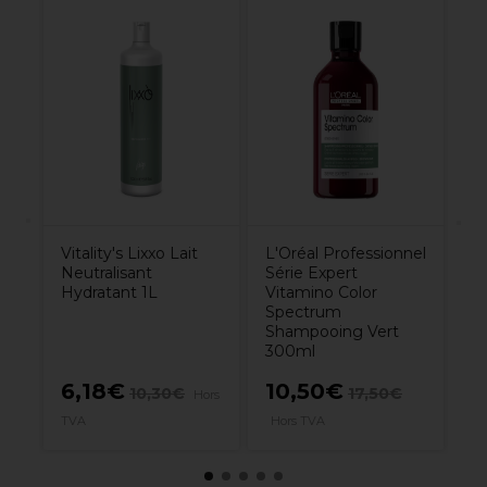
at
E
Ca
Cr
6
Vitality's Lixxo Lait
L'Oréal Professionnel
Neutralisant
Série Expert
Hydratant 1L
Vitamino Color
Spectrum
Shampooing Vert
300ml
6,18€
10,50€
8
10,30€
17,50€
rs
Hors
TVA
Hors TVA
TV