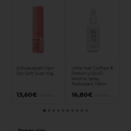
s
Un
esh
Fi
d’
Schwarzkopf Osis+
Unite Hair Coiffure &
Dry Soft Dust 10g
Finition LIQUID
Volume Spray
Texturisant 118ml
13,60€
16,80€
2
Hors TVA
Hors TVA
Points clés