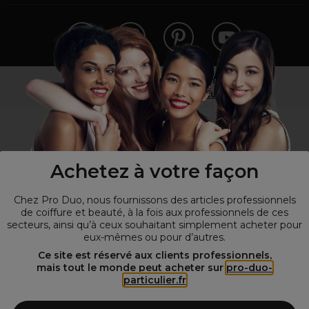
Vous n’êtes pas un professionnel ?
Visitez notre site pour
les particuliers
!
Achetez à votre façon
Chez Pro Duo, nous fournissons des articles professionnels
de coiffure et beauté, à la fois aux professionnels de ces
secteurs, ainsi qu’à ceux souhaitant simplement acheter pour
eux-mêmes ou pour d’autres.
© Tous droits réservés © Pro-Duo
2026
Ce site est réservé aux clients professionnels,
mais tout le monde peut acheter sur
pro-duo-
Spécialiste de la coiffure et de la beauté, nous vous proposons une
particulier.fr
large sélection de produits professionnels pour la coiffure et
l'esthétique autour d'un choix de grandes marques qui font de Pro-
Duo le fournisseur incontournable des salons de coiffure et instituts