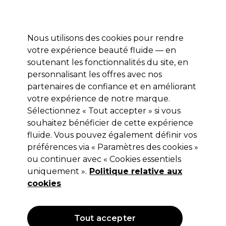
Profitez de 10 % de remise* sur votre première commande pro duo. Avec le code:
PRO10
Nous utilisons des cookies pour rendre
Se connecter
votre expérience beauté fluide — en
soutenant les fonctionnalités du site, en
Marques
Bons plans
Coiffure
Electro et Matériel
Equipem
personnalisant les offres avec nos
Livraison et délais
partenaires de confiance et en améliorant
lire la suite
votre expérience de notre marque.
Sélectionnez « Tout accepter » si vous
UNITE Hair
souhaitez bénéficier de cette expérience
Unite Hair TEXTURIZA Spray de
fluide. Vous pouvez également définir vos
préférences via « Paramètres des cookies »
Finition 179g
ou continuer avec « Cookies essentiels
(
0
)
uniquement ».
Politique relative aux
22,35 €
cookies
Hors TVA
(TARIF PROFESSIONNEL)
(
26,82 €
TVA incluse)
| 12.49 € pour 100g
Tout accepter
OFFRE