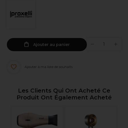
Ajouter au panier
Ajouter à ma liste de souhaits
Les Clients Qui Ont Acheté Ce
Produit Ont Également Acheté
he-
XP