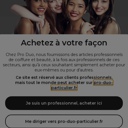
Vous n’êtes pas un professionnel ?
Visitez notre site pour
les particuliers
!
Achetez à votre façon
Chez Pro Duo, nous fournissons des articles professionnels
de coiffure et beauté, à la fois aux professionnels de ces
secteurs, ainsi qu’à ceux souhaitant simplement acheter pour
eux-mêmes ou pour d’autres.
© Tous droits réservés © Pro-Duo
2026
Ce site est réservé aux clients professionnels,
mais tout le monde peut acheter sur
pro-duo-
Spécialiste de la coiffure et de la beauté, nous vous proposons une
particulier.fr
large sélection de produits professionnels pour la coiffure et
l'esthétique autour d'un choix de grandes marques qui font de Pro-
Duo le fournisseur incontournable des salons de coiffure et instituts
Je suis un professionnel, acheter ici
de beauté! Notre gamme de produits s’adresse également à tous ceux
qui sont à la recherche de produits et d'accessoires de coiffure et de
matériel esthétique de qualité.
Me diriger vers pro-duo-particulier.fr