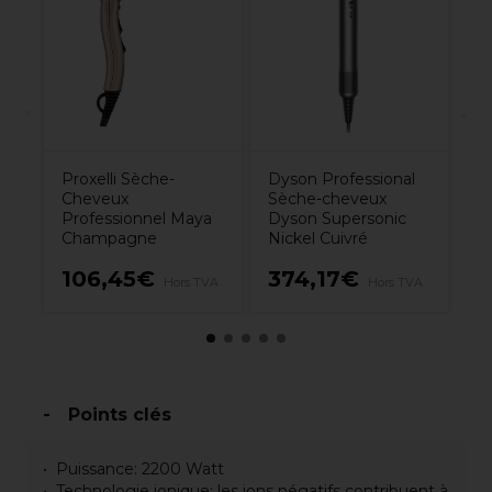
Ra
P
7.
Proxelli Sèche-
Dyson Professional
Cheveux
Sèche-cheveux
Professionnel Maya
Dyson Supersonic
Champagne
Nickel Cuivré
15€
106,45€
374,17€
7
Hors TVA
Hors TVA
Points clés
Puissance: 2200 Watt
Technologie ionique: les ions négatifs contribuent à