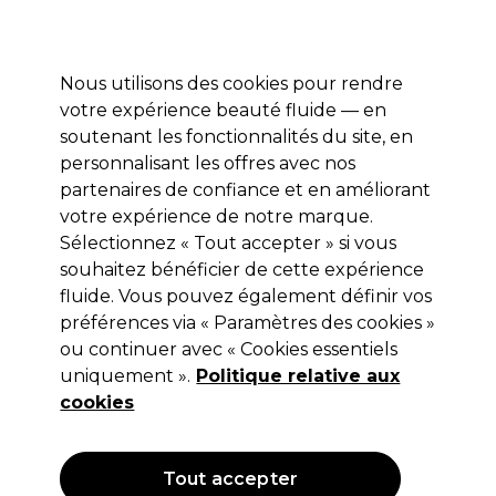
Profitez de 10 % de remise* sur votre première commande pro duo. Avec le code:
PRO10
Nous utilisons des cookies pour rendre
Se connecter
votre expérience beauté fluide — en
soutenant les fonctionnalités du site, en
Marques
Bons plans
Coiffure
Electro et Matériel
Equipem
personnalisant les offres avec nos
Livraison et délais
partenaires de confiance et en améliorant
lire la suite
votre expérience de notre marque.
Sélectionnez « Tout accepter » si vous
Proxelli
souhaitez bénéficier de cette expérience
Proxelli Sèche-Cheveux
fluide. Vous pouvez également définir vos
préférences via « Paramètres des cookies »
Professionnel Maya Rose dorée
ou continuer avec « Cookies essentiels
(
2
)
uniquement ».
Politique relative aux
106,45 €
cookies
Hors TVA
(TARIF PROFESSIONNEL)
(
127,74 €
TVA incluse)
Tout accepter
EXCLUSIF