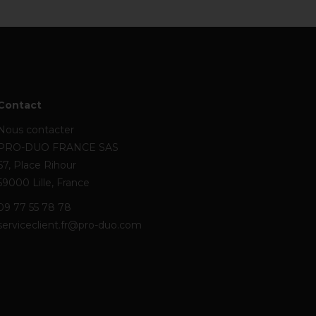
Contact
Nous contacter
PRO-DUO FRANCE SAS
67, Place Rihour
59000 Lille, France
09 77 55 78 78
serviceclient.fr@pro-duo.com