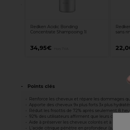
Redken Acidic Bonding
Redken
Concentrate Shampooing 1l
sans r
34,95€
22,
Hors TVA
Points clés
Renforce les cheveux et répare les dommages quo
Apporte des cheveux 9x plus forts 3x plus hydraté
Réduit les frisottis de 72% après seulement 8 heur
92% des utilisateurs affirment que leurs cheveux o
Aide à préserver les cheveux colorés et à les pro
L'acide citrique pénètre en profondeur (jusqu'à 7