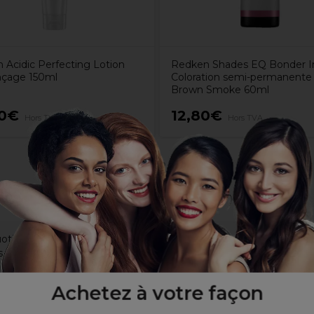
 Acidic Perfecting Lotion
Redken Shades EQ Bonder I
inçage 150ml
Coloration semi-permanent
Brown Smoke 60ml
00€
12,80€
Hors TVA
Hors TVA
tidiens pendant la nuit
s et réduit la casse de 89%
es d'utilisation
nt l'air et se sentent en meilleure santé après 24 heures
Achetez à votre façon
téger des dommages causés par les outils chauffants les agressi
 couches) et renforce les cheveux