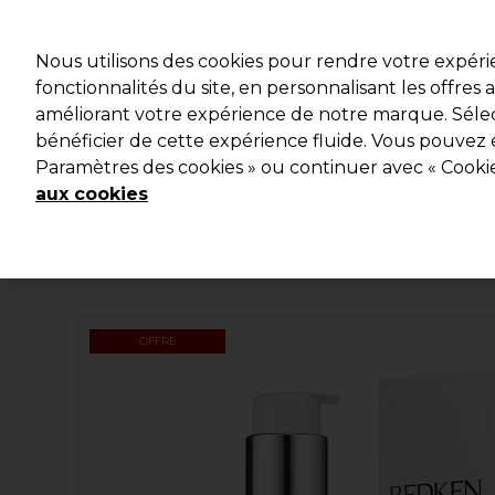
Profitez d
Nous utilisons des cookies pour rendre votre expér
fonctionnalités du site, en personnalisant les offres
améliorant votre expérience de notre marque. Sélec
Marques
Bons plans
Coiffure
Electro et Matériel
bénéficier de cette expérience fluide. Vous pouvez 
Paramètres des cookies » ou continuer avec « Cooki
Livraison et délais
lire la suite
aux cookies
OFFRE