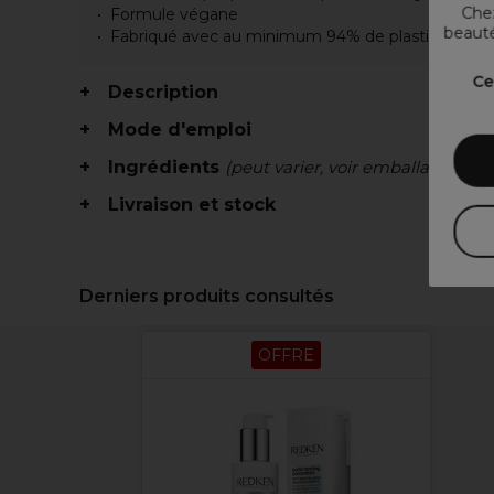
Chez
Formule végane
beauté
Fabriqué avec au minimum 94% de plastique recy
Ce
Description
Mode d'emploi
Ingrédients
(peut varier, voir emballage)
Livraison et stock
Derniers produits consultés
OFFRE