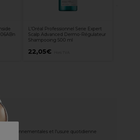
nside
L’Oréal Professionnel Serie Expert
e 06ABn
Scalp Advanced Dermo-Régulateur
Shampooing 500 ml
22,05€
33,00
Hors TVA
ons environnementales et l'usure quotidienne