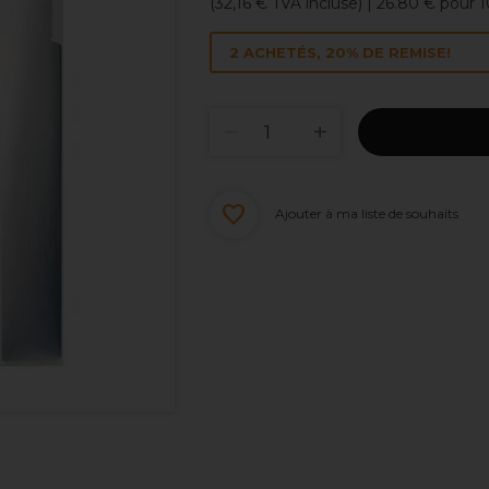
(
32,16 €
TVA incluse)
| 26.80 € pour 
2 ACHETÉS, 20% DE REMISE!
Ajouter à ma liste de souhaits