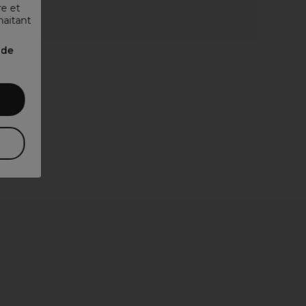
re et
haitant
nde