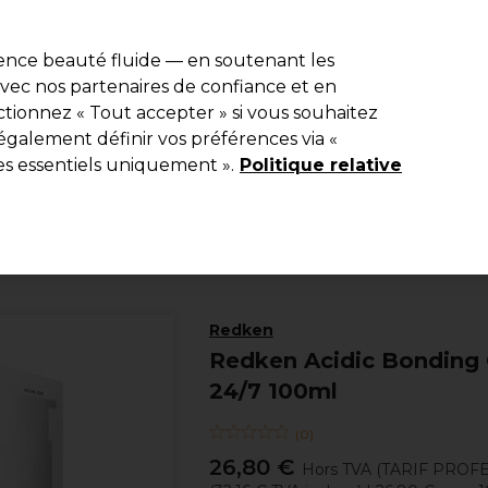
e 10 % de remise* sur votre première commande pro duo. Avec le c
ience beauté fluide — en soutenant les
 avec nos partenaires de confiance et en
Rechercher
tionnez « Tout accepter » si vous souhaitez
Equipement de salon
Beauté
Hommes
Inspirations
Les Pri
également définir vos préférences via «
es essentiels uniquement ».
Politique relative
Coiffure
Produits coiffants
Soins Lotions et Sérums
Redken
Redken Acidic Bonding 
24/7 100ml
(
0
)
26,80 €
Hors TVA
(TARIF PROF