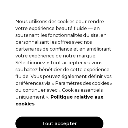
Profitez de 10 % de remise* sur votre première commande pro duo. Avec le code:
PRO10
Nous utilisons des cookies pour rendre
Se connecter
votre expérience beauté fluide — en
soutenant les fonctionnalités du site, en
Marques
Bons plans
Coiffure
Electro et Matériel
Equipem
personnalisant les offres avec nos
Livraison et délais
partenaires de confiance et en améliorant
lire la suite
votre expérience de notre marque.
Sélectionnez « Tout accepter » si vous
Sibel
souhaitez bénéficier de cette expérience
Sibel Clip à peigne avec queue
fluide. Vous pouvez également définir vos
préférences via « Paramètres des cookies »
d'épingle x1
ou continuer avec « Cookies essentiels
(
0
)
uniquement ».
Politique relative aux
5,85 €
cookies
Hors TVA
(TARIF PROFESSIONNEL)
(
7,02 €
TVA incluse)
Tout accepter