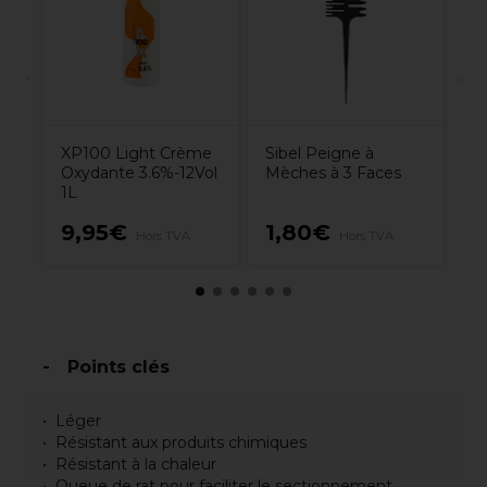
XP100 Light Crème
Sibel Peigne à
Oxydante 3.6%-12Vol
Mèches à 3 Faces
1L
9,95€
1,80€
8
Hors TVA
Hors TVA
Points clés
Léger
Résistant aux produits chimiques
Résistant à la chaleur
Queue de rat pour faciliter le sectionnement