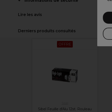
Informations de sécurité
Lire les avis
Derniers produits consultés
OFFRE
Sibel
Sibel Feuille d'Alu 12st. Rouleau