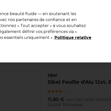
e 10 % de remise* sur votre première commande pro duo. Avec le c
ience beauté fluide — en soutenant les
 avec nos partenaires de confiance et en
Rechercher
tionnez « Tout accepter » si vous souhaitez
Equipement de salon
Beauté
Hommes
Inspirations
Les Pri
également définir vos préférences via «
es essentiels uniquement ».
Politique relative
Coiffure
Matériel de coiffure
Feuille Alu et Papier Mèches
Sibel
Sibel Feuille d'Alu 12s
(
1
)
11,85 €
Hors TVA
(TARIF PROFE
(
14,22 €
TVA incluse)