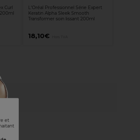
x Curl
L'Oréal Professionnel Série Expert
 200ml
Keratin Alpha Sleek Smooth
Transformer soin lissant 200ml
18,10€
14,40
Hors TVA
re et
haitant
nde