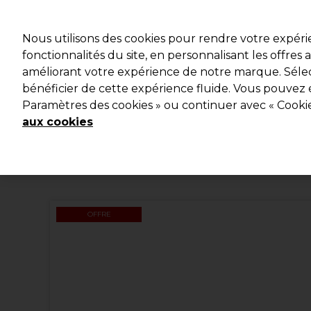
Profitez d
Nous utilisons des cookies pour rendre votre expér
fonctionnalités du site, en personnalisant les offres
améliorant votre expérience de notre marque. Sélec
Marques
Bons plans
Coiffure
Electro et Matériel
bénéficier de cette expérience fluide. Vous pouvez 
Paramètres des cookies » ou continuer avec « Cooki
Livraison et délais
lire la suite
aux cookies
OFFRE