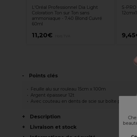
L'Oréal Professionnel Dia Light
S-PRO 
Coloration Ton sur Ton sans
12cmx
ammoniaque - 7.40 Blond Cuivré
60ml
11,20€
9,45
Hors TVA
Points clés
Feuille alu sur rouleau 15cm x 100m
Argent épaisseur 12t
Avec couteau en dents de scie sur boîte pour une d
Description
Chez
beauté
Livraison et stock
Ce