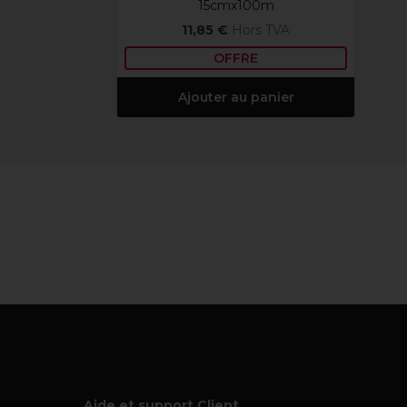
15cmx100m
11,85 €
Hors TVA
OFFRE
Ajouter au panier
Aide et support Client