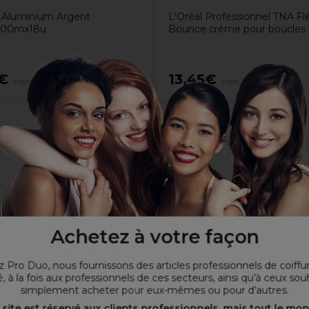
Aluminium Argent
L'Oréal Professionnel TNA Fle
100mx18u
Bounce crème pour boucles
€
13,45€
Hors TVA
Hors TVA
istribution facile
Achetez à votre façon
 Pro Duo, nous fournissons des articles professionnels de coiffu
, à la fois aux professionnels de ces secteurs, ainsi qu’à ceux sou
simplement acheter pour eux-mêmes ou pour d’autres.
 site est réservé aux clients professionnels, mais tout le mo