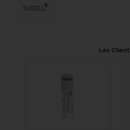
Les Clien
me 60 ml