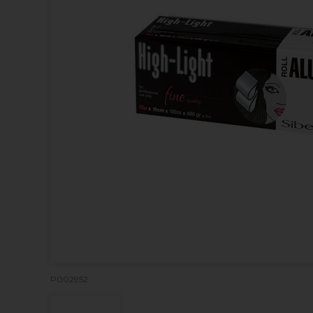
P002952