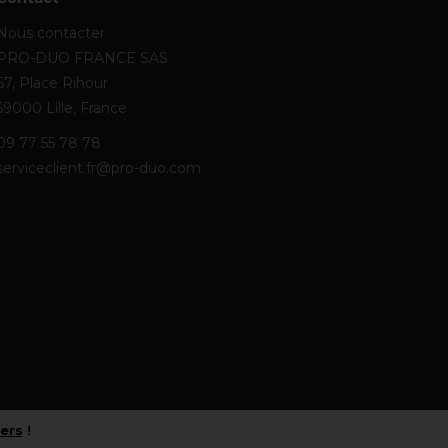
Nous contacter
PRO-DUO FRANCE SAS
67, Place Rihour
59000 Lille, France
09 77 55 78 78
serviceclient.fr@pro-duo.com
iers
!