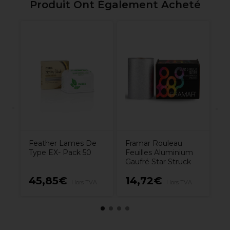
Produit Ont Également Acheté
S-
Co
Ré
Dé
Feather Lames De
Framar Rouleau
Type EX- Pack 50
Feuilles Aluminium
Gaufré Star Struck
45,85€
14,72€
6
Hors TVA
Hors TVA