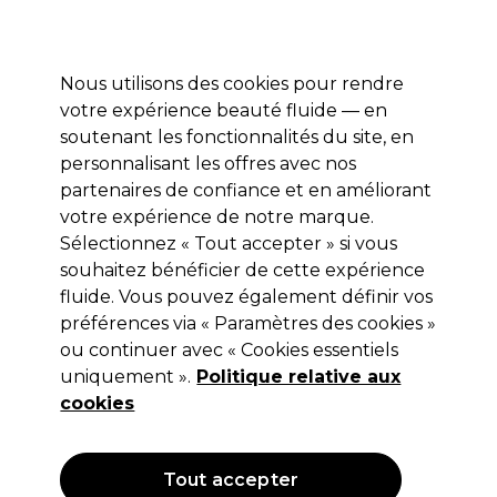
Profitez de 10 % de remise* sur votre première commande pro duo. Avec le code:
PRO10
Nous utilisons des cookies pour rendre
Se connecter
votre expérience beauté fluide — en
soutenant les fonctionnalités du site, en
Marques
Bons plans
Coiffure
Electro et Matériel
Equipem
personnalisant les offres avec nos
Livraison et délais
partenaires de confiance et en améliorant
lire la suite
votre expérience de notre marque.
Sélectionnez « Tout accepter » si vous
Sibel
souhaitez bénéficier de cette expérience
Sibel Feuille d'Alu 12? Rouleau
fluide. Vous pouvez également définir vos
préférences via « Paramètres des cookies »
15cmx100m 3pcs
ou continuer avec « Cookies essentiels
(
0
)
uniquement ».
Politique relative aux
35,45 €
cookies
Hors TVA
(TARIF PROFESSIONNEL)
(
42,54 €
TVA incluse)
Tout accepter
OFFRE