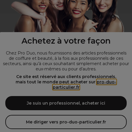
Vous n’êtes pas un professionnel ?
Visitez notre site pour
les particuliers
!
Achetez à votre façon
Chez Pro Duo, nous fournissons des articles professionnels
de coiffure et beauté, à la fois aux professionnels de ces
secteurs, ainsi qu’à ceux souhaitant simplement acheter pour
eux-mêmes ou pour d’autres.
© Tous droits réservés © Pro-Duo
2026
Ce site est réservé aux clients professionnels,
mais tout le monde peut acheter sur
pro-duo-
Spécialiste de la coiffure et de la beauté, nous vous proposons une
particulier.fr
large sélection de produits professionnels pour la coiffure et
l'esthétique autour d'un choix de grandes marques qui font de Pro-
Duo le fournisseur incontournable des salons de coiffure et instituts
Je suis un professionnel, acheter ici
de beauté! Notre gamme de produits s’adresse également à tous ceux
qui sont à la recherche de produits et d'accessoires de coiffure et de
matériel esthétique de qualité.
Me diriger vers pro-duo-particulier.fr