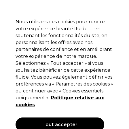
Profitez de 10 % de remise* sur votre première commande pro duo. Avec le code:
PRO10
Nous utilisons des cookies pour rendre
Se connecter
votre expérience beauté fluide — en
soutenant les fonctionnalités du site, en
Marques
Bons plans
Coiffure
Electro et Matériel
Equipem
personnalisant les offres avec nos
Livraison et délais
partenaires de confiance et en améliorant
lire la suite
votre expérience de notre marque.
Sélectionnez « Tout accepter » si vous
Sibel
souhaitez bénéficier de cette expérience
Sibel Pinces 1 Branche – Métal 20pcs
fluide. Vous pouvez également définir vos
préférences via « Paramètres des cookies »
(
1
)
ou continuer avec « Cookies essentiels
2,99 €
uniquement ».
Hors TVA
(TARIF PROFESSIONNEL)
Politique relative aux
(
3,59 €
TVA incluse)
cookies
OFFRE
Tout accepter