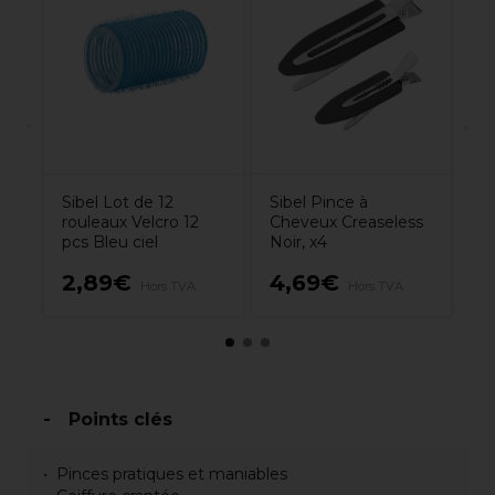
L'
Di
Sibel Lot de 12
Sibel Pince à
rouleaux Velcro 12
Cheveux Creaseless
pcs Bleu ciel
Noir, x4
2,89€
4,69€
1
Hors TVA
Hors TVA
Points clés
Pinces pratiques et maniables