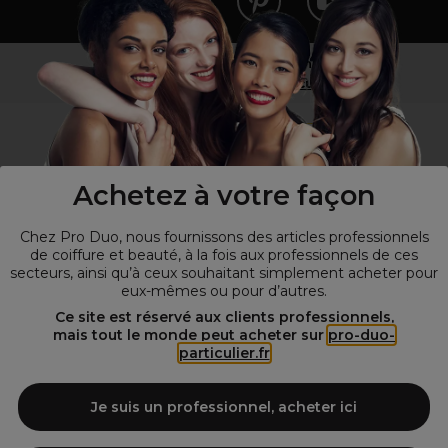
Vous n’êtes pas un professionnel ?
Visitez notre site pour
les particuliers
!
Achetez à votre façon
Chez Pro Duo, nous fournissons des articles professionnels
de coiffure et beauté, à la fois aux professionnels de ces
secteurs, ainsi qu’à ceux souhaitant simplement acheter pour
eux-mêmes ou pour d’autres.
© Tous droits réservés © Pro-Duo
2026
Ce site est réservé aux clients professionnels,
mais tout le monde peut acheter sur
pro-duo-
Spécialiste de la coiffure et de la beauté, nous vous proposons une
particulier.fr
large sélection de produits professionnels pour la coiffure et
l'esthétique autour d'un choix de grandes marques qui font de Pro-
Duo le fournisseur incontournable des salons de coiffure et instituts
Je suis un professionnel, acheter ici
de beauté! Notre gamme de produits s’adresse également à tous ceux
qui sont à la recherche de produits et d'accessoires de coiffure et de