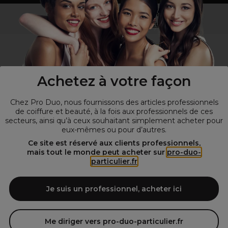
Vous n’êtes pas un professionnel ?
Visitez notre site pour
les particuliers
!
Achetez à votre façon
Chez Pro Duo, nous fournissons des articles professionnels
de coiffure et beauté, à la fois aux professionnels de ces
secteurs, ainsi qu’à ceux souhaitant simplement acheter pour
eux-mêmes ou pour d’autres.
© Tous droits réservés © Pro-Duo
2026
Ce site est réservé aux clients professionnels,
mais tout le monde peut acheter sur
pro-duo-
Spécialiste de la coiffure et de la beauté, nous vous proposons une
particulier.fr
large sélection de produits professionnels pour la coiffure et
l'esthétique autour d'un choix de grandes marques qui font de Pro-
Duo le fournisseur incontournable des salons de coiffure et instituts
Je suis un professionnel, acheter ici
de beauté! Notre gamme de produits s’adresse également à tous ceux
qui sont à la recherche de produits et d'accessoires de coiffure et de
matériel esthétique de qualité.
Me diriger vers pro-duo-particulier.fr