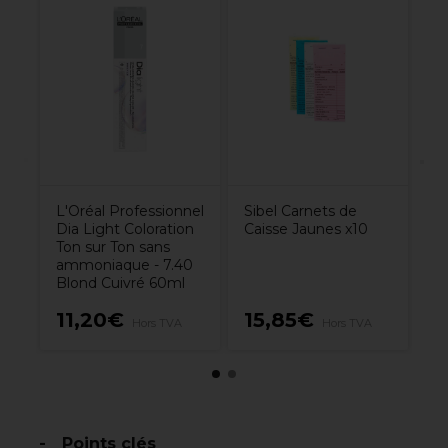
Si
bl
Fe
R
L'Oréal Professionnel
Sibel Carnets de
Dia Light Coloration
Caisse Jaunes x10
Ton sur Ton sans
ammoniaque - 7.40
Blond Cuivré 60ml
11,20€
15,85€
3
Hors TVA
Hors TVA
Points clés