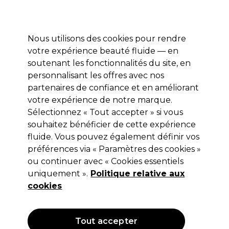
Profitez de 10 % de remise* sur votre première commande pro duo. Avec le code:
PRO10
Nous utilisons des cookies pour rendre
Se connecter
votre expérience beauté fluide — en
soutenant les fonctionnalités du site, en
Marques
Bons plans
Coiffure
Electro et Matériel
Equipem
personnalisant les offres avec nos
Livraison et délais
partenaires de confiance et en améliorant
lire la suite
votre expérience de notre marque.
Sélectionnez « Tout accepter » si vous
Sibel
souhaitez bénéficier de cette expérience
Sibel Carnets de Caisse Blancs avec
fluide. Vous pouvez également définir vos
préférences via « Paramètres des cookies »
Numéros x10
ou continuer avec « Cookies essentiels
(
1
)
uniquement ».
Politique relative aux
15,85 €
cookies
Hors TVA
(TARIF PROFESSIONNEL)
(
19,02 €
TVA incluse)
Tout accepter
OFFRE