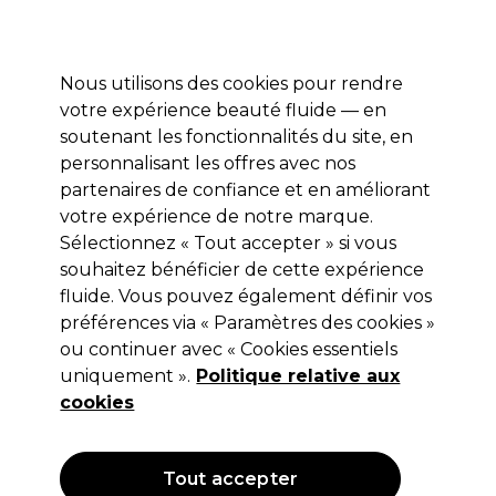
Profitez de 10 % de remise* sur votre première commande pro duo. Avec le code:
PRO10
Nous utilisons des cookies pour rendre
Se connecter
votre expérience beauté fluide — en
soutenant les fonctionnalités du site, en
Marques
Bons plans
Coiffure
Electro et Matériel
Equipem
personnalisant les offres avec nos
Livraison et délais
partenaires de confiance et en améliorant
lire la suite
votre expérience de notre marque.
Sélectionnez « Tout accepter » si vous
Sibel
souhaitez bénéficier de cette expérience
Sibel Col de Coupe Ultra Léger
fluide. Vous pouvez également définir vos
préférences via « Paramètres des cookies »
(
3
)
ou continuer avec « Cookies essentiels
17,85 €
uniquement ».
Hors TVA
(TARIF PROFESSIONNEL)
Politique relative aux
(
21,42 €
TVA incluse)
cookies
OFFRE
Tout accepter