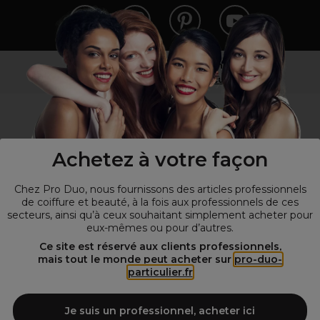
Vous n’êtes pas un professionnel ?
Visitez notre site pour
les particuliers
!
Achetez à votre façon
Chez Pro Duo, nous fournissons des articles professionnels
de coiffure et beauté, à la fois aux professionnels de ces
secteurs, ainsi qu’à ceux souhaitant simplement acheter pour
eux-mêmes ou pour d’autres.
© Tous droits réservés © Pro-Duo
2026
Ce site est réservé aux clients professionnels,
mais tout le monde peut acheter sur
pro-duo-
Spécialiste de la coiffure et de la beauté, nous vous proposons une
particulier.fr
large sélection de produits professionnels pour la coiffure et
l'esthétique autour d'un choix de grandes marques qui font de Pro-
Duo le fournisseur incontournable des salons de coiffure et instituts
Je suis un professionnel, acheter ici
de beauté! Notre gamme de produits s’adresse également à tous ceux