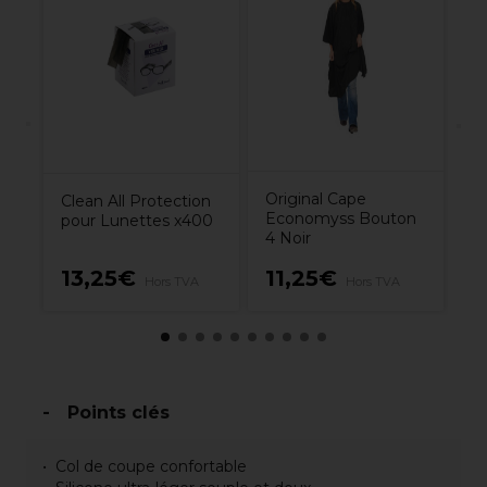
se
We
Ul
S
Original Cape
Clean All Protection
Economyss Bouton
pour Lunettes x400
4 Noir
0€
13,25€
11,25€
4
Hors TVA
Hors TVA
Points clés
Col de coupe confortable